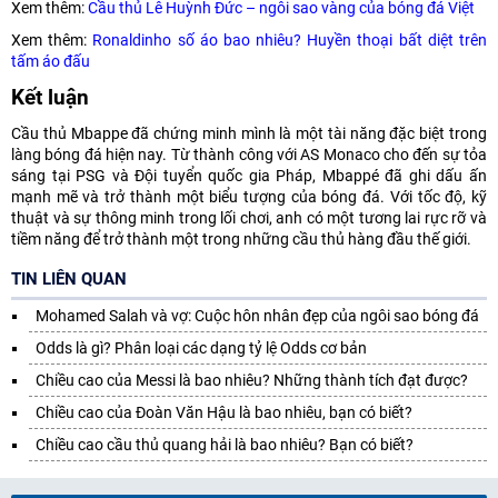
Xem thêm:
Cầu thủ Lê Huỳnh Đức – ngôi sao vàng của bóng đá Việt
Xem thêm:
Ronaldinho số áo bao nhiêu? Huyền thoại bất diệt trên
tấm áo đấu
Kết luận
Cầu thủ Mbappe đã chứng minh mình là một tài năng đặc biệt trong
làng bóng đá hiện nay. Từ thành công với AS Monaco cho đến sự tỏa
sáng tại PSG và Đội tuyển quốc gia Pháp, Mbappé đã ghi dấu ấn
mạnh mẽ và trở thành một biểu tượng của bóng đá. Với tốc độ, kỹ
thuật và sự thông minh trong lối chơi, anh có một tương lai rực rỡ và
tiềm năng để trở thành một trong những cầu thủ hàng đầu thế giới.
TIN LIÊN QUAN
Mohamed Salah và vợ: Cuộc hôn nhân đẹp của ngôi sao bóng đá
Odds là gì? Phân loại các dạng tỷ lệ Odds cơ bản
Chiều cao của Messi là bao nhiêu? Những thành tích đạt được?
Chiều cao của Đoàn Văn Hậu là bao nhiêu, bạn có biết?
Chiều cao cầu thủ quang hải là bao nhiêu? Bạn có biết?