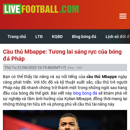
Trang chủ
LTĐ
KQBD
Blog bóng đá
Lịch sử đối 
Trang chủ
Cầu thủ Mbappe: Tương lai sáng rực của bóng
LTĐ
đá Pháp
Thứ Tư 21/06/2023 16:19:48
(GMT+7)
View : 692
KQBD
Bạn có thể thấy tài năng và sự nổi tiếng của
cầu thủ Mbappe
ngày
càng phát triển. Với tốc độ và kỹ thuật xuất sắc, cầu thủ trẻ người
Blog bóng đá
Pháp này đã nhanh chóng trở thành một trong những ngôi sao hàng
đầu của bóng đá thế giới. Bài viết này
blog bóng đá
sẽ khám phá về
sự nghiệp và tầm ảnh hưởng của Kylian Mbappé, đồng thời mang lại
Lịch sử đối đầu
những thông tin hữu ích và phong phú về cầu thủ tài năng này.
Xem tuổi hợp