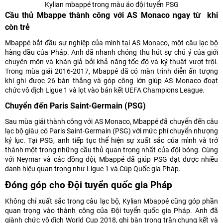
Kylian mbappé trong màu áo đội tuyển PSG
Cầu thủ Mbappe thành công với AS Monaco ngay từ khi
còn trẻ
Mbappé bắt đầu sự nghiệp của mình tại AS Monaco, một câu lạc bộ
hàng đầu của Pháp. Anh đã nhanh chóng thu hút sự chú ý của giới
chuyên môn và khán giả bởi khả năng tốc độ và kỹ thuật vượt trội.
Trong mùa giải 2016-2017, Mbappé đã có màn trình diễn ấn tượng
khi ghi được 26 bàn thắng và góp công lớn giúp AS Monaco đoạt
chức vô địch Ligue 1 và lọt vào bán kết UEFA Champions League.
Chuyển đến Paris Saint-Germain (PSG)
Sau mùa giải thành công với AS Monaco, Mbappé đã chuyển đến câu
lạc bộ giàu có Paris Saint-Germain (PSG) với mức phí chuyển nhượng
kỷ lục. Tại PSG, anh tiếp tục thể hiện sự xuất sắc của mình và trở
thành một trong những cầu thủ quan trọng nhất của đội bóng. Cùng
với Neymar và các đồng đội, Mbappé đã giúp PSG đạt được nhiều
danh hiệu quan trọng như Ligue 1 và Cúp Quốc gia Pháp.
Đóng góp cho Đội tuyển quốc gia Pháp
Không chỉ xuất sắc trong câu lạc bộ, Kylian Mbappé cũng góp phần
quan trọng vào thành công của Đội tuyển quốc gia Pháp. Anh đã
giành chức vô địch World Cup 2018, ghi bàn trong trận chung kết và