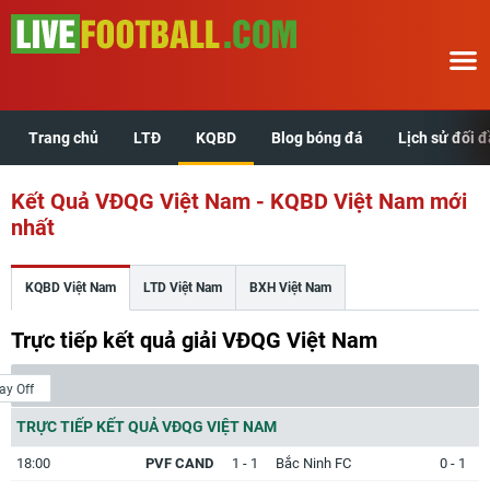
Trang chủ
LTĐ
KQBD
Blog bóng đá
Lịch sử đối 
Trang chủ
Kết Quả VĐQG Việt Nam - KQBD Việt Nam mới
LTĐ
nhất
KQBD
KQBD Việt Nam
LTD Việt Nam
BXH Việt Nam
Blog bóng đá
Trực tiếp kết quả giải VĐQG Việt Nam
Lịch sử đối đầu
TRỰC TIẾP KẾT QUẢ VĐQG VIỆT NAM
Xem tuổi hợp
18:00
PVF CAND
1 - 1
Bắc Ninh FC
0 - 1