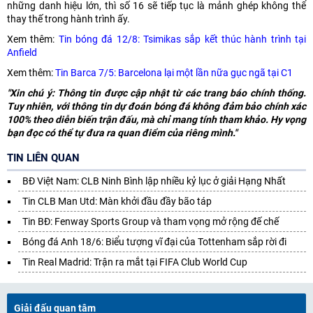
những danh hiệu lớn, thì số 16 sẽ tiếp tục là mảnh ghép không thể
thay thế trong hành trình ấy.
Xem thêm:
Tin bóng đá 12/8: Tsimikas sắp kết thúc hành trình tại
Anfield
Xem thêm:
Tin Barca 7/5: Barcelona lại một lần nữa gục ngã tại C1
"Xin chú ý: Thông tin được cập nhật từ các trang báo chính thống.
Tuy nhiên, với thông tin dự đoán bóng đá không đảm bảo chính xác
100% theo diễn biến trận đấu, mà chỉ mang tính tham khảo. Hy vọng
bạn đọc có thể tự đưa ra quan điểm của riêng mình."
TIN LIÊN QUAN
BĐ Việt Nam: CLB Ninh Bình lập nhiều kỷ lục ở giải Hạng Nhất
Tin CLB Man Utd: Màn khởi đầu đầy bão táp
Tin BĐ: Fenway Sports Group và tham vọng mở rộng đế chế
Bóng đá Anh 18/6: Biểu tượng vĩ đại của Tottenham sắp rời đi
Tin Real Madrid: Trận ra mắt tại FIFA Club World Cup
Giải đấu quan tâm