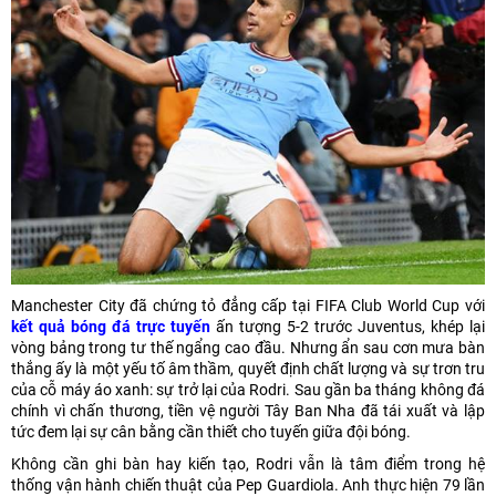
Manchester City đã chứng tỏ đẳng cấp tại FIFA Club World Cup với
kết quả bóng đá trực tuyến
ấn tượng 5-2 trước Juventus, khép lại
vòng bảng trong tư thế ngẩng cao đầu. Nhưng ẩn sau cơn mưa bàn
thắng ấy là một yếu tố âm thầm, quyết định chất lượng và sự trơn tru
của cỗ máy áo xanh: sự trở lại của Rodri. Sau gần ba tháng không đá
chính vì chấn thương, tiền vệ người Tây Ban Nha đã tái xuất và lập
tức đem lại sự cân bằng cần thiết cho tuyến giữa đội bóng.
Không cần ghi bàn hay kiến tạo, Rodri vẫn là tâm điểm trong hệ
thống vận hành chiến thuật của Pep Guardiola. Anh thực hiện 79 lần