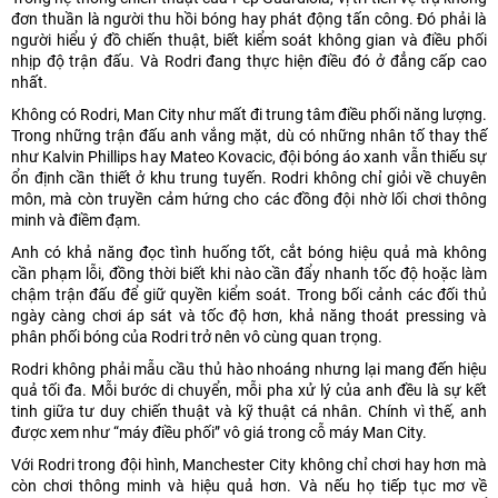
đơn thuần là người thu hồi bóng hay phát động tấn công. Đó phải là
người hiểu ý đồ chiến thuật, biết kiểm soát không gian và điều phối
nhịp độ trận đấu. Và Rodri đang thực hiện điều đó ở đẳng cấp cao
nhất.
Không có Rodri, Man City như mất đi trung tâm điều phối năng lượng.
Trong những trận đấu anh vắng mặt, dù có những nhân tố thay thế
như Kalvin Phillips hay Mateo Kovacic, đội bóng áo xanh vẫn thiếu sự
ổn định cần thiết ở khu trung tuyến. Rodri không chỉ giỏi về chuyên
môn, mà còn truyền cảm hứng cho các đồng đội nhờ lối chơi thông
minh và điềm đạm.
Anh có khả năng đọc tình huống tốt, cắt bóng hiệu quả mà không
cần phạm lỗi, đồng thời biết khi nào cần đẩy nhanh tốc độ hoặc làm
chậm trận đấu để giữ quyền kiểm soát. Trong bối cảnh các đối thủ
ngày càng chơi áp sát và tốc độ hơn, khả năng thoát pressing và
phân phối bóng của Rodri trở nên vô cùng quan trọng.
Rodri không phải mẫu cầu thủ hào nhoáng nhưng lại mang đến hiệu
quả tối đa. Mỗi bước di chuyển, mỗi pha xử lý của anh đều là sự kết
tinh giữa tư duy chiến thuật và kỹ thuật cá nhân. Chính vì thế, anh
được xem như “máy điều phối” vô giá trong cỗ máy Man City.
Với Rodri trong đội hình, Manchester City không chỉ chơi hay hơn mà
còn chơi thông minh và hiệu quả hơn. Và nếu họ tiếp tục mơ về