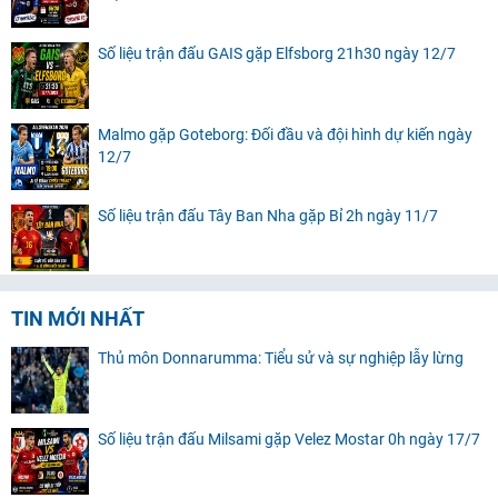
Số liệu trận đấu GAIS gặp Elfsborg 21h30 ngày 12/7
Malmo gặp Goteborg: Đối đầu và đội hình dự kiến ngày
12/7
Số liệu trận đấu Tây Ban Nha gặp Bỉ 2h ngày 11/7
TIN MỚI NHẤT
Thủ môn Donnarumma: Tiểu sử và sự nghiệp lẫy lừng
Số liệu trận đấu Milsami gặp Velez Mostar 0h ngày 17/7