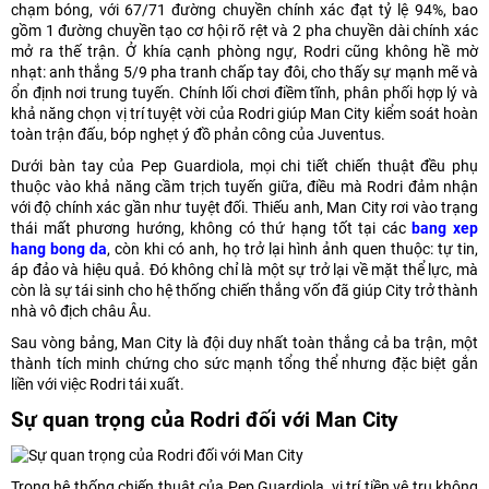
chạm bóng, với 67/71 đường chuyền chính xác đạt tỷ lệ 94%, bao
gồm 1 đường chuyền tạo cơ hội rõ rệt và 2 pha chuyền dài chính xác
mở ra thế trận. Ở khía cạnh phòng ngự, Rodri cũng không hề mờ
nhạt: anh thắng 5/9 pha tranh chấp tay đôi, cho thấy sự mạnh mẽ và
ổn định nơi trung tuyến. Chính lối chơi điềm tĩnh, phân phối hợp lý và
khả năng chọn vị trí tuyệt vời của Rodri giúp Man City kiểm soát hoàn
toàn trận đấu, bóp nghẹt ý đồ phản công của Juventus.
Dưới bàn tay của Pep Guardiola, mọi chi tiết chiến thuật đều phụ
thuộc vào khả năng cầm trịch tuyến giữa, điều mà Rodri đảm nhận
với độ chính xác gần như tuyệt đối. Thiếu anh, Man City rơi vào trạng
thái mất phương hướng, không có thứ hạng tốt tại các
bang xep
hang bong da
, còn khi có anh, họ trở lại hình ảnh quen thuộc: tự tin,
áp đảo và hiệu quả. Đó không chỉ là một sự trở lại về mặt thể lực, mà
còn là sự tái sinh cho hệ thống chiến thắng vốn đã giúp City trở thành
nhà vô địch châu Âu.
Sau vòng bảng, Man City là đội duy nhất toàn thắng cả ba trận, một
thành tích minh chứng cho sức mạnh tổng thể nhưng đặc biệt gắn
liền với việc Rodri tái xuất.
Sự quan trọng của Rodri đối với Man City
Trong hệ thống chiến thuật của Pep Guardiola, vị trí tiền vệ trụ không