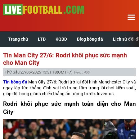
Trang chủ
LTĐ
KQBD
Blog bóng đá
Lịch sử đối 
Trang chủ
Tin Man City 27/6: Rodri khôi phục sức mạnh
LTĐ
cho Man City
Thứ Sáu 27/06/2025 13:31:18
(GMT+7)
View : 455
KQBD
Tin bóng đá
Man City 27/6: Rodri trở lại đội hình Manchester City và
ngay lập tức khẳng định vai trò trung tâm trong lối chơi kiểm soát,
Blog bóng đá
giúp đội bóng giành chiến thắng ấn tượng trước Juventus.
Rodri khôi phục sức mạnh toàn diện cho Man
Lịch sử đối đầu
City
Xem tuổi hợp