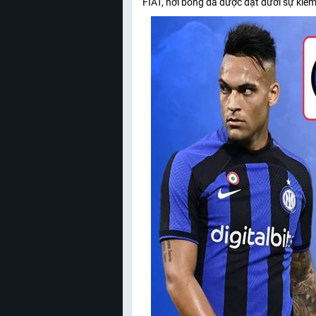
FIAT, nơi bóng đá được đặt dưới sự kiểm 