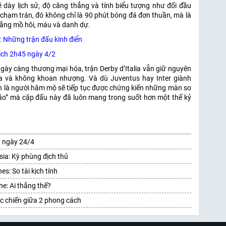
 dày lịch sử, độ căng thẳng và tính biểu tượng như đối đầu
i chạm trán, đó không chỉ là 90 phút bóng đá đơn thuần, mà là
 bằng mồ hôi, máu và danh dự.
l: Những trận đấu kinh điển
ich 2h45 ngày 4/2
gày càng thương mại hóa, trận Derby d’Italia vẫn giữ nguyên
 lửa và không khoan nhượng. Và dù Juventus hay Inter giành
ắn là người hâm mộ sẽ tiếp tục được chứng kiến những màn so
 não” mà cặp đấu này đã luôn mang trong suốt hơn một thế kỷ
0 ngày 24/4
sia: Kỳ phùng địch thủ
es: So tài kịch tính
he: Ai thắng thế?
ộc chiến giữa 2 phong cách