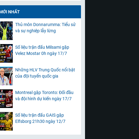
 MỚI NHẤT
Thủ môn Donnarumma: Tiểu sử
và sự nghiệp lẫy lừng
Số liệu trận đấu Milsami gặp
Velez Mostar 0h ngày 17/7
Những HLV Trung Quốc nổi bật
của đội tuyển quốc gia
Montreal gặp Toronto: Đối đầu
và đội hình dự kiến ngày 17/7
Số liệu trận đấu GAIS gặp
Elfsborg 21h30 ngày 12/7