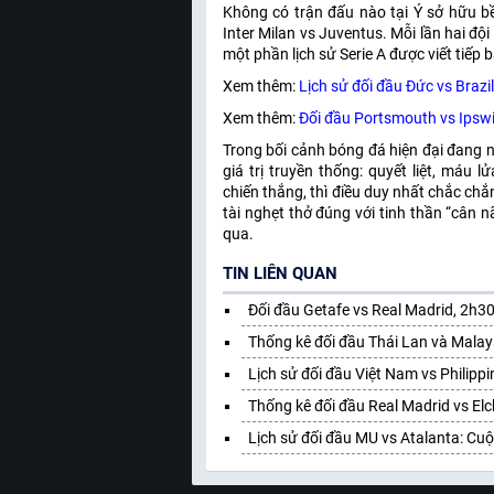
Không có trận đấu nào tại Ý sở hữu bề
Inter Milan vs Juventus. Mỗi lần hai độ
một phần lịch sử Serie A được viết tiếp
Xem thêm:
Lịch sử đối đầu Đức vs Brazi
Xem thêm:
Đối đầu Portsmouth vs Ipsw
Trong bối cảnh bóng đá hiện đại đang n
giá trị truyền thống: quyết liệt, máu
chiến thắng, thì điều duy nhất chắc ch
tài nghẹt thở đúng với tinh thần “cân
qua.
TIN LIÊN QUAN
Đối đầu Getafe vs Real Madrid, 2h3
Thống kê đối đầu Thái Lan và Malay
Lịch sử đối đầu Việt Nam vs Philippin
Thống kê đối đầu Real Madrid vs Elc
Lịch sử đối đầu MU vs Atalanta: Cu