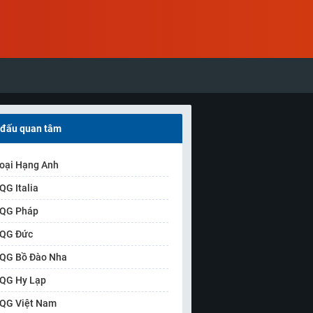
 đấu quan tâm
oại Hạng Anh
QG Italia
QG Pháp
QG Đức
QG Bồ Đào Nha
QG Hy Lạp
QG Việt Nam