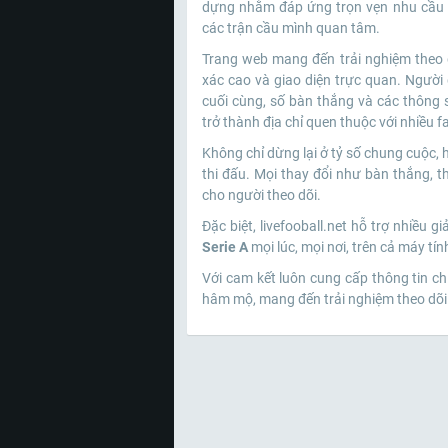
dựng nhằm đáp ứng trọn vẹn nhu cầu đ
các trận cầu mình quan tâm.
Trang web mang đến trải nghiệm theo
xác cao và giao diện trực quan. Người 
cuối cùng, số bàn thắng và các thông số
trở thành địa chỉ quen thuộc với nhiều f
Không chỉ dừng lại ở tỷ số chung cuộc,
thi đấu. Mọi thay đổi như bàn thắng, th
cho người theo dõi.
Đặc biệt, livefooball.net hỗ trợ nhiều 
Serie A
mọi lúc, mọi nơi, trên cả máy tín
Với cam kết luôn cung cấp thông tin ch
hâm mộ, mang đến trải nghiệm theo dõi 