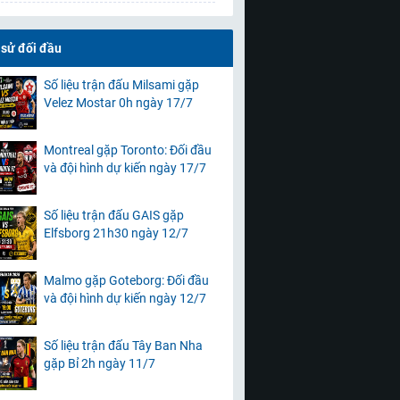
 sử đối đầu
Số liệu trận đấu Milsami gặp
Velez Mostar 0h ngày 17/7
Montreal gặp Toronto: Đối đầu
và đội hình dự kiến ngày 17/7
Số liệu trận đấu GAIS gặp
Elfsborg 21h30 ngày 12/7
Malmo gặp Goteborg: Đối đầu
và đội hình dự kiến ngày 12/7
Số liệu trận đấu Tây Ban Nha
gặp Bỉ 2h ngày 11/7