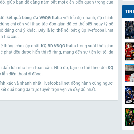
ó, giúp bạn dễ dàng nắm bắt mọi diễn biến quan trọng của
TIN
 dõi
kết quả bóng đá VĐQG Italia
với tốc độ nhanh, độ chính
dùng chỉ cần vài thao tác đơn giản đã có thể biết ngay tỷ số
 đáng chú ý khác. Đây là lợi thế nổi bật giúp livefooball.net
an túc cầu.
 hệ thống còn cập nhật
KQ BD VĐQG Italia
trong suốt thời gian
ẻ phạt đều được hiển thị rõ ràng, mang đến sự tiện lợi tối đa
giải đấu lớn nhỏ trên toàn cầu. Nhờ đó, bạn có thể theo dõi
KQ
h lẫn điện thoại di động.
ính xác và nhanh nhất, livefooball.net đồng hành cùng người
kết quả bóng đá trực tuyến trọn vẹn và đầy đủ nhất.