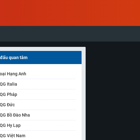
 đấu quan tâm
oại Hạng Anh
QG Italia
QG Pháp
QG Đức
QG Bồ Đào Nha
QG Hy Lạp
QG Việt Nam