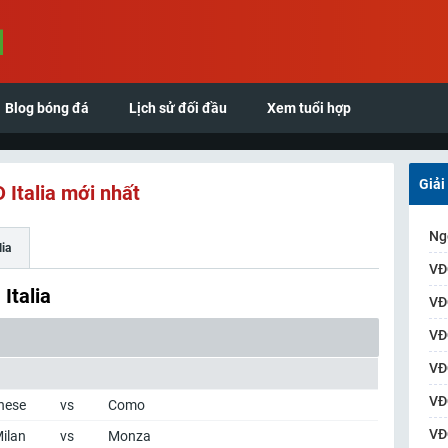
Blog bóng đá
Lịch sử đối đầu
Xem tuổi hợp
Giải
 Italia mới nhất
Ng
lia
VĐ
Italia
VĐ
VĐ
VĐ
VĐ
nese
vs
Como
VĐ
Milan
vs
Monza