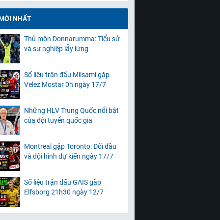
 MỚI NHẤT
Thủ môn Donnarumma: Tiểu sử
và sự nghiệp lẫy lừng
Số liệu trận đấu Milsami gặp
Velez Mostar 0h ngày 17/7
Những HLV Trung Quốc nổi bật
của đội tuyển quốc gia
Montreal gặp Toronto: Đối đầu
và đội hình dự kiến ngày 17/7
Số liệu trận đấu GAIS gặp
Elfsborg 21h30 ngày 12/7