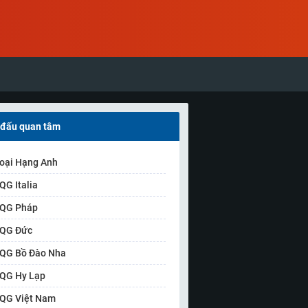
 đấu quan tâm
oại Hạng Anh
QG Italia
QG Pháp
QG Đức
QG Bồ Đào Nha
QG Hy Lạp
QG Việt Nam