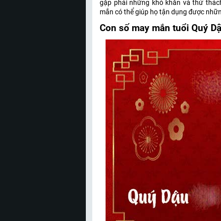
gặp phải những khó khăn và thử thác
mắn có thể giúp họ tận dụng được những 
Con số may mắn tuổi Quý Dậ