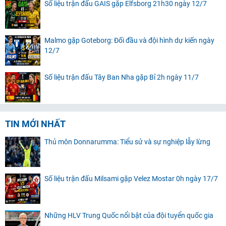
Số liệu trận đấu GAIS gặp Elfsborg 21h30 ngày 12/7
Malmo gặp Goteborg: Đối đầu và đội hình dự kiến ngày
12/7
Số liệu trận đấu Tây Ban Nha gặp Bỉ 2h ngày 11/7
TIN MỚI NHẤT
Thủ môn Donnarumma: Tiểu sử và sự nghiệp lẫy lừng
Số liệu trận đấu Milsami gặp Velez Mostar 0h ngày 17/7
Những HLV Trung Quốc nổi bật của đội tuyển quốc gia