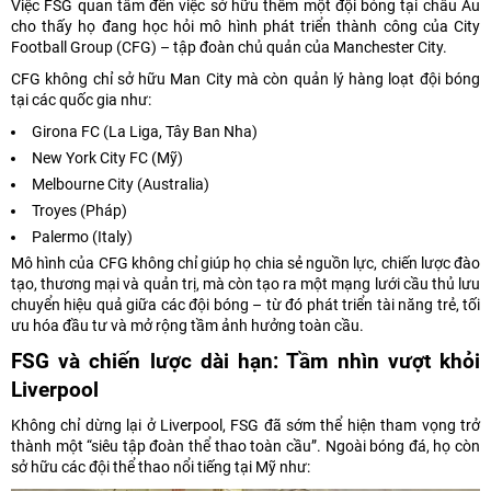
Việc FSG quan tâm đến việc sở hữu thêm một đội bóng tại châu Âu
cho thấy họ đang học hỏi mô hình phát triển thành công của City
Football Group (CFG) – tập đoàn chủ quản của Manchester City.
CFG không chỉ sở hữu Man City mà còn quản lý hàng loạt đội bóng
tại các quốc gia như:
Girona FC (La Liga, Tây Ban Nha)
New York City FC (Mỹ)
Melbourne City (Australia)
Troyes (Pháp)
Palermo (Italy)
Mô hình của CFG không chỉ giúp họ chia sẻ nguồn lực, chiến lược đào
tạo, thương mại và quản trị, mà còn tạo ra một mạng lưới cầu thủ lưu
chuyển hiệu quả giữa các đội bóng – từ đó phát triển tài năng trẻ, tối
ưu hóa đầu tư và mở rộng tầm ảnh hưởng toàn cầu.
FSG và chiến lược dài hạn: Tầm nhìn vượt khỏi
Liverpool
Không chỉ dừng lại ở Liverpool, FSG đã sớm thể hiện tham vọng trở
thành một “siêu tập đoàn thể thao toàn cầu”. Ngoài bóng đá, họ còn
sở hữu các đội thể thao nổi tiếng tại Mỹ như: