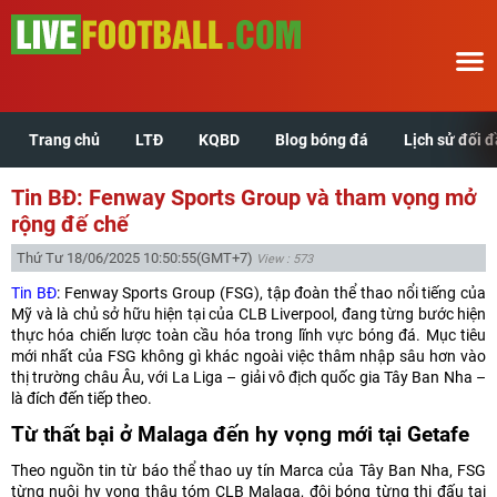
Trang chủ
LTĐ
KQBD
Blog bóng đá
Lịch sử đối 
Trang chủ
Tin BĐ: Fenway Sports Group và tham vọng mở
LTĐ
rộng đế chế
Thứ Tư 18/06/2025 10:50:55
(GMT+7)
View : 573
KQBD
Tin BĐ
: Fenway Sports Group (FSG), tập đoàn thể thao nổi tiếng của
Mỹ và là chủ sở hữu hiện tại của CLB Liverpool, đang từng bước hiện
Blog bóng đá
thực hóa chiến lược toàn cầu hóa trong lĩnh vực bóng đá. Mục tiêu
mới nhất của FSG không gì khác ngoài việc thâm nhập sâu hơn vào
thị trường châu Âu, với La Liga – giải vô địch quốc gia Tây Ban Nha –
Lịch sử đối đầu
là đích đến tiếp theo.
Từ thất bại ở Malaga đến hy vọng mới tại Getafe
Xem tuổi hợp
Theo nguồn tin từ báo thể thao uy tín Marca của Tây Ban Nha, FSG
từng nuôi hy vọng thâu tóm CLB Malaga, đội bóng từng thi đấu tại