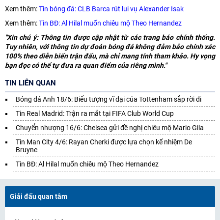
Xem thêm:
Tin bóng đá: CLB Barca rút lui vụ Alexander Isak
Xem thêm:
Tin BĐ: Al Hilal muốn chiêu mộ Theo Hernandez
"Xin chú ý: Thông tin được cập nhật từ các trang báo chính thống.
Tuy nhiên, với thông tin dự đoán bóng đá không đảm bảo chính xác
100% theo diễn biến trận đấu, mà chỉ mang tính tham khảo. Hy vọng
bạn đọc có thể tự đưa ra quan điểm của riêng mình."
TIN LIÊN QUAN
Bóng đá Anh 18/6: Biểu tượng vĩ đại của Tottenham sắp rời đi
Tin Real Madrid: Trận ra mắt tại FIFA Club World Cup
Chuyển nhượng 16/6: Chelsea gửi đề nghị chiêu mộ Mario Gila
Tin Man City 4/6: Rayan Cherki được lựa chọn kế nhiệm De
Bruyne
Tin BĐ: Al Hilal muốn chiêu mộ Theo Hernandez
Giải đấu quan tâm