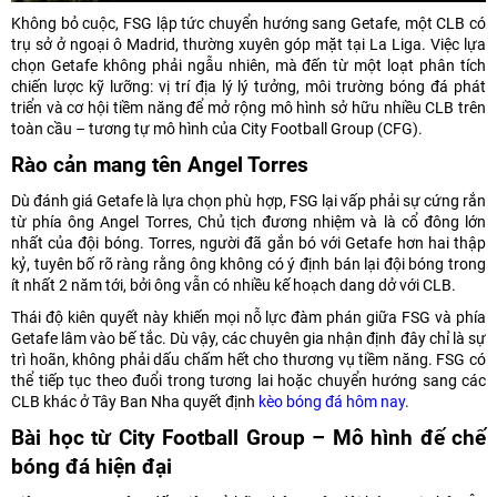
Không bỏ cuộc, FSG lập tức chuyển hướng sang Getafe, một CLB có
trụ sở ở ngoại ô Madrid, thường xuyên góp mặt tại La Liga. Việc lựa
chọn Getafe không phải ngẫu nhiên, mà đến từ một loạt phân tích
chiến lược kỹ lưỡng: vị trí địa lý lý tưởng, môi trường bóng đá phát
triển và cơ hội tiềm năng để mở rộng mô hình sở hữu nhiều CLB trên
toàn cầu – tương tự mô hình của City Football Group (CFG).
Rào cản mang tên Angel Torres
Dù đánh giá Getafe là lựa chọn phù hợp, FSG lại vấp phải sự cứng rắn
từ phía ông Angel Torres, Chủ tịch đương nhiệm và là cổ đông lớn
nhất của đội bóng. Torres, người đã gắn bó với Getafe hơn hai thập
kỷ, tuyên bố rõ ràng rằng ông không có ý định bán lại đội bóng trong
ít nhất 2 năm tới, bởi ông vẫn có nhiều kế hoạch dang dở với CLB.
Thái độ kiên quyết này khiến mọi nỗ lực đàm phán giữa FSG và phía
Getafe lâm vào bế tắc. Dù vậy, các chuyên gia nhận định đây chỉ là sự
trì hoãn, không phải dấu chấm hết cho thương vụ tiềm năng. FSG có
thể tiếp tục theo đuổi trong tương lai hoặc chuyển hướng sang các
CLB khác ở Tây Ban Nha quyết định
kèo bóng đá hôm nay
.
Bài học từ City Football Group – Mô hình đế chế
bóng đá hiện đại