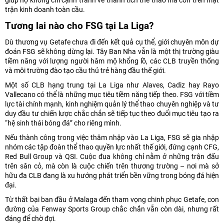
giúp họ không chỉ cạnh tranh về thành tích thể thao mà còn trên mặt
trận kinh doanh toàn cầu.
Tương lai nào cho FSG tại La Liga?
Dù thương vụ Getafe chưa đi đến kết quả cụ thể, giới chuyên môn dự
đoán FSG sẽ không dừng lại. Tây Ban Nha vẫn là một thị trường giàu
tiềm năng với lượng người hâm mộ khổng lồ, các CLB truyền thống
và môi trường đào tạo cầu thủ trẻ hàng đầu thế giới.
Một số CLB hạng trung tại La Liga như Alaves, Cadiz hay Rayo
Vallecano có thể là những mục tiêu tiềm năng tiếp theo. FSG với tiềm
lực tài chính mạnh, kinh nghiệm quản lý thể thao chuyên nghiệp và tư
duy đầu tư chiến lược chắc chắn sẽ tiếp tục theo đuổi mục tiêu tạo ra
“hệ sinh thái bóng đá” cho riêng mình.
Nếu thành công trong việc thâm nhập vào La Liga, FSG sẽ gia nhập
nhóm các tập đoàn thể thao quyền lực nhất thế giới, đứng cạnh CFG,
Red Bull Group và QSI. Cuộc đua không chỉ nằm ở những trận đấu
trên sân cỏ, mà còn là cuộc chiến trên thương trường – nơi mà sở
hữu đa CLB đang là xu hướng phát triển bền vững trong bóng đá hiện
đại.
Từ thất bại ban đầu ở Malaga đến tham vọng chinh phục Getafe, con
đường của Fenway Sports Group chắc chắn vẫn còn dài, nhưng rất
đáng để chờ đợi.