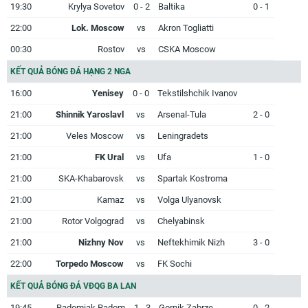
19:30
Krylya Sovetov
0 - 2
Baltika
0 - 1
22:00
Lok. Moscow
vs
Akron Togliatti
00:30
Rostov
vs
CSKA Moscow
KẾT QUẢ BÓNG ĐÁ HẠNG 2 NGA
16:00
Yenisey
0 - 0
Tekstilshchik Ivanov
21:00
Shinnik Yaroslavl
vs
Arsenal-Tula
2 - 0
21:00
Veles Moscow
vs
Leningradets
21:00
FK Ural
vs
Ufa
1 - 0
21:00
SKA-Khabarovsk
vs
Spartak Kostroma
21:00
Kamaz
vs
Volga Ulyanovsk
21:00
Rotor Volgograd
vs
Chelyabinsk
21:00
Nizhny Nov
vs
Neftekhimik Nizh
3 - 0
22:00
Torpedo Moscow
vs
FK Sochi
KẾT QUẢ BÓNG ĐÁ VĐQG BA LAN
19:45
Radomiak Radom
1 - 3
Gornik Zabrze
0 - 2