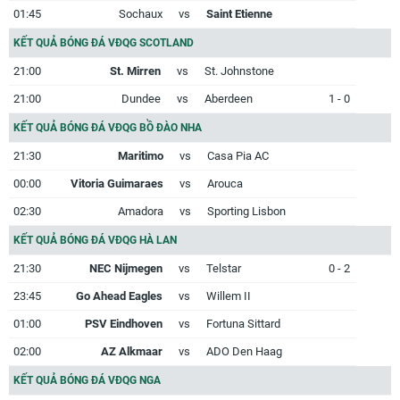
01:45
Sochaux
vs
Saint Etienne
KẾT QUẢ BÓNG ĐÁ VĐQG SCOTLAND
21:00
St. Mirren
vs
St. Johnstone
21:00
Dundee
vs
Aberdeen
1 - 0
KẾT QUẢ BÓNG ĐÁ VĐQG BỒ ĐÀO NHA
21:30
Maritimo
vs
Casa Pia AC
00:00
Vitoria Guimaraes
vs
Arouca
02:30
Amadora
vs
Sporting Lisbon
KẾT QUẢ BÓNG ĐÁ VĐQG HÀ LAN
21:30
NEC Nijmegen
vs
Telstar
0 - 2
23:45
Go Ahead Eagles
vs
Willem II
01:00
PSV Eindhoven
vs
Fortuna Sittard
02:00
AZ Alkmaar
vs
ADO Den Haag
KẾT QUẢ BÓNG ĐÁ VĐQG NGA