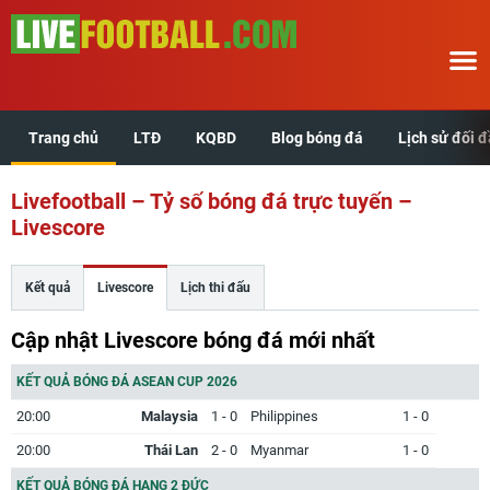
Trang chủ
LTĐ
KQBD
Blog bóng đá
Lịch sử đối 
Trang chủ
Livefootball – Tỷ số bóng đá trực tuyến –
LTĐ
Livescore
KQBD
Kết quả
Livescore
Lịch thi đấu
Blog bóng đá
Cập nhật Livescore bóng đá mới nhất
Lịch sử đối đầu
KẾT QUẢ BÓNG ĐÁ ASEAN CUP 2026
20:00
Malaysia
1 - 0
Philippines
1 - 0
Xem tuổi hợp
20:00
Thái Lan
2 - 0
Myanmar
1 - 0
KẾT QUẢ BÓNG ĐÁ HẠNG 2 ĐỨC