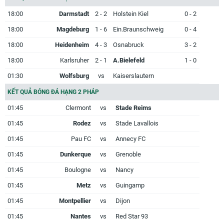
18:00
Darmstadt
2 - 2
Holstein Kiel
0 - 2
18:00
Magdeburg
1 - 6
Ein.Braunschweig
0 - 4
18:00
Heidenheim
4 - 3
Osnabruck
3 - 2
18:00
Karlsruher
2 - 1
A.Bielefeld
1 - 0
01:30
Wolfsburg
vs
Kaiserslautern
KẾT QUẢ BÓNG ĐÁ HẠNG 2 PHÁP
01:45
Clermont
vs
Stade Reims
01:45
Rodez
vs
Stade Lavallois
01:45
Pau FC
vs
Annecy FC
01:45
Dunkerque
vs
Grenoble
01:45
Boulogne
vs
Nancy
01:45
Metz
vs
Guingamp
01:45
Montpellier
vs
Dijon
01:45
Nantes
vs
Red Star 93