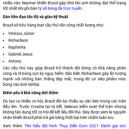
nhiều vào Neymar khiến Brazil gặp khó khi anh không đạt thể trạng
tốt nhất khi ghi bàn
tỷ số bóng đá trực tuyến
.
Dàn tiền đạo tốc độ và giàu kỹ thuật
Brazil sở hữu hàng loạt cầu thủ tấn công chất lượng như:
Vinícius Júnior
Richarlison
Raphinha
Gabriel Jesus
Antony
Các cầu thủ này giúp Brazil trở thành đội bóng có khả năng phản
công và rê bóng cực kỳ nguy hiểm. Đặc biệt, Richarlison gây ấn tượng
mạnh với những bàn thắng đẹp mắt, trong đó có siêu phẩm móc
bóng vào lưới Serbia.
Điểm yếu ở khả năng dứt điểm
Dù tạo ra nhiều cơ hội, Brazil đôi lúc thiếu sự sắc bén trong các trận
đấu lớn. Trước Croatia tại tứ kết, Selecao kiểm soát thế trận nhưng
không tận dụng tốt cơ hội để kết liễu đối thủ. Đây được xem là nguyên
nhân khiến Brazil phải trả giá bằng thất bại trên chấm luân lưu.
Xem thêm:
Tìm hiểu đội hình Thụy Điển Euro 2021: Đánh giá sức