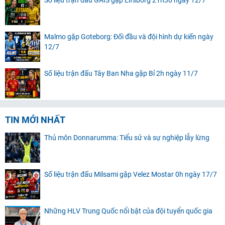
Số liệu trận đấu GAIS gặp Elfsborg 21h30 ngày 12/7
Malmo gặp Goteborg: Đối đầu và đội hình dự kiến ngày
12/7
Số liệu trận đấu Tây Ban Nha gặp Bỉ 2h ngày 11/7
TIN MỚI NHẤT
Thủ môn Donnarumma: Tiểu sử và sự nghiệp lẫy lừng
Số liệu trận đấu Milsami gặp Velez Mostar 0h ngày 17/7
Những HLV Trung Quốc nổi bật của đội tuyển quốc gia