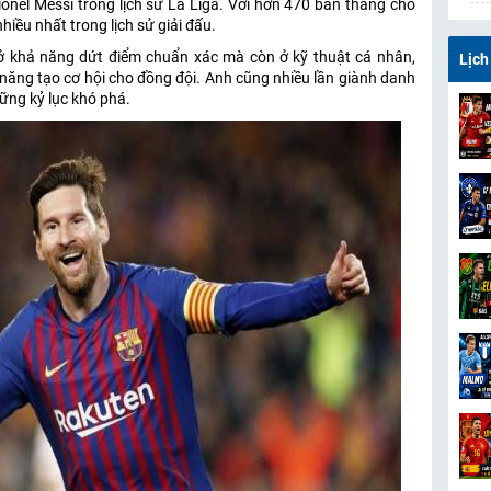
ionel Messi trong lịch sử La Liga. Với hơn 470 bàn thắng cho
hiều nhất trong lịch sử giải đấu.
 khả năng dứt điểm chuẩn xác mà còn ở kỹ thuật cá nhân,
Lịch
 năng tạo cơ hội cho đồng đội. Anh cũng nhiều lần giành danh
hững kỷ lục khó phá.