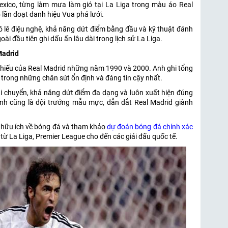
xico, từng làm mưa làm gió tại La Liga trong màu áo Real
 lần đoạt danh hiệu Vua phá lưới.
ô lê điệu nghệ, khả năng dứt điểm bằng đầu và kỹ thuật đánh
oài đầu tiên ghi dấu ấn lâu dài trong lịch sử La Liga.
Madrid
 thiếu của Real Madrid những năm 1990 và 2000. Anh ghi tổng
 trong những chân sút ổn định và đáng tin cậy nhất.
di chuyển, khả năng dứt điểm đa dạng và luôn xuất hiện đúng
Anh cũng là đội trưởng mẫu mực, dẫn dắt Real Madrid giành
 hữu ích về bóng đá và tham khảo
dự đoán bóng đá chính xác
từ La Liga, Premier League cho đến các giải đấu quốc tế.