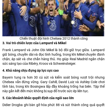
Chiến thuật đội hình Chelsea 2012 thành công
3. Vai trò chiến lược của Lampard và Mikel
Frank Lampard và John Obi Mikel là bộ đôi giữ trục giữa. Lampard
giữ bóng, chuyền dài và đọc tình huống, trong khi Mikel chuyên đánh
chặn, áp sát và che chắn hàng thủ. Họ giúp Real Madrid ngăn chặn
sức sáng tạo của Ribéry, Kroos và Schweinsteiger.
4. Khả năng chịu đựng áp lực cực cao
Bayern tung ra hơn 30 cú sút và kiểm soát bóng vượt trội nhưng
Chelsea vẫn đứng vững. Gary Cahill, David Luiz và Ashley Cole chơi
tỉnh táo, trong khi Bosingwa lấp đầy khoảng trống hai biên. Tập thể
này gắn kết đến mức không bị sụp đổ trước sức ép liên tục.
5. Các khoảnh khắc quyết định của ngôi sao lớn
Didier Drogba ghi bàn gỡ hòa phút 88 và sút thành công quả quyết