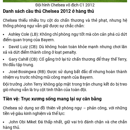
Đội hình Chelsea vô địch C1 2012
Danh sách cầu thủ Chelsea 2012 ở hàng thủ
Chelsea thiếu nhiều trụ cột do chấn thương và thẻ phạt, nhưng hệ
thống phòng ngự vẫn giữ được sự chắc chắn:
Ashley Cole (LB): Không chỉ phòng ngự tốt mà còn cản phá cú dứt
điểm quan trọng của Bayern.
David Luiz (CB): Dù không hoàn toàn khỏe mạnh nhưng chơi lăn
xả và dứt điểm thành công ở loạt penalty.
Gary Cahill (CB): Cố gắng trở lại từ chấn thương để thay thế Terry,
thi đấu tập trung.
José Bosingwa (RB): Được sử dụng bất đắc dĩ nhưng hoàn thành
nhiệm vụ trước những mũi công mạnh của Bayern.
Đội trưởng John Terry không góp mặt trong trận chung kết do bị treo
giò nhưng vẫn là trụ cột tinh thần của toàn đội.
Tiền vệ: Trục xương sống mang lại sự cân bằng
Chelsea sử dụng sơ đồ thiên về phòng ngự – phản công, với những
tiền vệ giàu kinh nghiệm và thể lực:
John Obi Mikel: Đá thấp nhất, giữ vai trò đánh chặn và che chắn
hàng thủ.