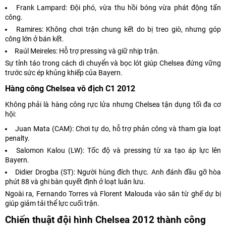
Frank Lampard: Đội phó, vừa thu hồi bóng vừa phát động tấn
công.
Ramires: Không chơi trận chung kết do bị treo giò, nhưng góp
công lớn ở bán kết.
Raúl Meireles: Hỗ trợ pressing và giữ nhịp trận.
Sự tỉnh táo trong cách di chuyển và bọc lót giúp Chelsea đứng vững
trước sức ép khủng khiếp của Bayern.
Hàng công Chelsea vô địch C1 2012
Không phải là hàng công rực lửa nhưng Chelsea tận dụng tối đa cơ
hội:
Juan Mata (CAM): Chơi tự do, hỗ trợ phản công và tham gia loạt
penalty.
Salomon Kalou (LW): Tốc độ và pressing từ xa tạo áp lực lên
Bayern.
Didier Drogba (ST): Người hùng đích thực. Anh đánh đầu gỡ hòa
phút 88 và ghi bàn quyết định ở loạt luân lưu.
Ngoài ra, Fernando Torres và Florent Malouda vào sân từ ghế dự bị
giúp giảm tải thể lực cuối trận.
Chiến thuật đội hình Chelsea 2012 thành công