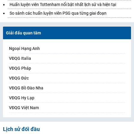
Huấn luyện viên Tottenham nổi bật nhất lịch sử và hiện tại
So sánh các huấn luyện viên PSG qua từng giai đoạn
Giải đấu quan tâm
Ngoại Hạng Anh
VĐQG Italia
VĐQG Pháp
VĐQG Đức
VĐQG Bồ Đào Nha
VĐQG Hy Lạp
VĐQG Việt Nam
Lịch sử đối đầu