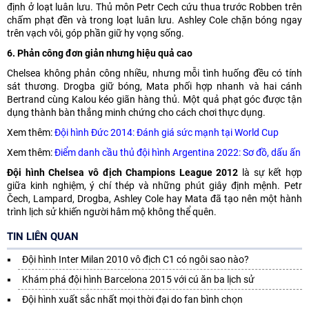
định ở loạt luân lưu. Thủ môn Petr Cech cứu thua trước Robben trên
chấm phạt đền và trong loạt luân lưu. Ashley Cole chặn bóng ngay
trên vạch vôi, góp phần giữ hy vọng sống.
6. Phản công đơn giản nhưng hiệu quả cao
Chelsea không phản công nhiều, nhưng mỗi tình huống đều có tính
sát thương. Drogba giữ bóng, Mata phối hợp nhanh và hai cánh
Bertrand cùng Kalou kéo giãn hàng thủ. Một quả phạt góc được tận
dụng thành bàn thắng minh chứng cho cách chơi thực dụng.
Xem thêm:
Đội hình Đức 2014: Đánh giá sức mạnh tại World Cup
Xem thêm:
Điểm danh cầu thủ đội hình Argentina 2022: Sơ đồ, dấu ấn
Đội hình Chelsea vô địch Champions League 2012
là sự kết hợp
giữa kinh nghiệm, ý chí thép và những phút giây định mệnh. Petr
Čech, Lampard, Drogba, Ashley Cole hay Mata đã tạo nên một hành
trình lịch sử khiến người hâm mộ không thể quên.
TIN LIÊN QUAN
Đội hình Inter Milan 2010 vô địch C1 có ngôi sao nào?
Khám phá đội hình Barcelona 2015 với cú ăn ba lịch sử
Đội hình xuất sắc nhất mọi thời đại do fan bình chọn