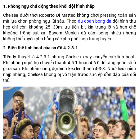
1. Phòng ngự chủ động theo khối đội hình thấp
Chelsea dưới thời Roberto Di Matteo không chơi pressing toàn sân
mà lựa chọn phòng ngự lùi sâu. Theo
du doan bong da
đội hình thu
hẹp chỉ còn khoảng 25–30m, ưu tiên bịt kín trung lộ và hạn chế
khoảng trống sút xa. Bayern Munich dù cầm bóng nhiều nhưng
không thể xuyên phá bằng các pha phối hợp trung tuyến.
2. Biến thể linh hoạt của sơ đồ 4-2-3-1
Trên lý thuyết là 4-2-3-1 nhưng Chelsea xoay chuyển cực linh hoạt.
Khi phòng ngự, họ chuyển thành 4-5-1 hoặc 4-6-0 để tăng quân số ở
giữa sân. Khi phản công, đội hình kéo lên thành 4-3-3. Nhờ điều chỉnh
nhịp nhàng, Chelsea không bị vỡ trận trước sức ép dồn dập của đối
thủ.