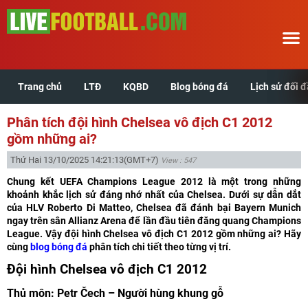
Trang chủ
LTĐ
KQBD
Blog bóng đá
Lịch sử đối 
Trang chủ
Phân tích đội hình Chelsea vô địch C1 2012
LTĐ
gồm những ai?
Thứ Hai 13/10/2025 14:21:13
(GMT+7)
View : 547
KQBD
Chung kết UEFA Champions League 2012 là một trong những
khoảnh khắc lịch sử đáng nhớ nhất của Chelsea. Dưới sự dẫn dắt
Blog bóng đá
của HLV Roberto Di Matteo, Chelsea đã đánh bại Bayern Munich
ngay trên sân Allianz Arena để lần đầu tiên đăng quang Champions
League. Vậy đội hình Chelsea vô địch C1 2012 gồm những ai? Hãy
Lịch sử đối đầu
cùng
blog bóng đá
phân tích chi tiết theo từng vị trí.
Đội hình Chelsea vô địch C1 2012
Xem tuổi hợp
Thủ môn: Petr Čech – Người hùng khung gỗ