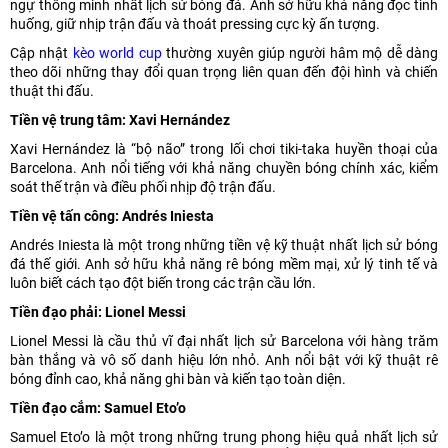
ngự thông minh nhất lịch sử bóng đá. Anh sở hữu khả năng đọc tình
huống, giữ nhịp trận đấu và thoát pressing cực kỳ ấn tượng.
Cập nhật
kèo world cup
thường xuyên giúp người hâm mộ dễ dàng
theo dõi những thay đổi quan trọng liên quan đến đội hình và chiến
thuật thi đấu.
Tiền vệ trung tâm: Xavi Hernández
Xavi Hernández là “bộ não” trong lối chơi tiki-taka huyền thoại của
Barcelona. Anh nổi tiếng với khả năng chuyền bóng chính xác, kiểm
soát thế trận và điều phối nhịp độ trận đấu.
Tiền vệ tấn công: Andrés Iniesta
Andrés Iniesta là một trong những tiền vệ kỹ thuật nhất lịch sử bóng
đá thế giới. Anh sở hữu khả năng rê bóng mềm mại, xử lý tinh tế và
luôn biết cách tạo đột biến trong các trận cầu lớn.
Tiền đạo phải: Lionel Messi
Lionel Messi là cầu thủ vĩ đại nhất lịch sử Barcelona với hàng trăm
bàn thắng và vô số danh hiệu lớn nhỏ. Anh nổi bật với kỹ thuật rê
bóng đỉnh cao, khả năng ghi bàn và kiến tạo toàn diện.
Tiền đạo cắm: Samuel Eto’o
Samuel Eto’o là một trong những trung phong hiệu quả nhất lịch sử