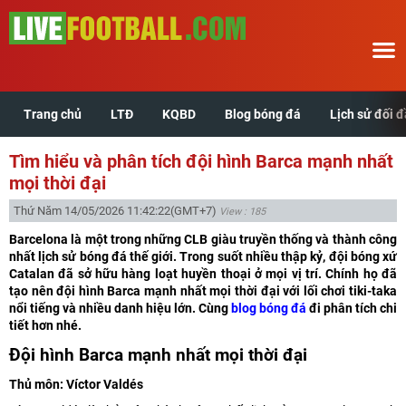
Trang chủ
LTĐ
KQBD
Blog bóng đá
Lịch sử đối 
Trang chủ
Tìm hiểu và phân tích đội hình Barca mạnh nhất
LTĐ
mọi thời đại
Thứ Năm 14/05/2026 11:42:22
(GMT+7)
View : 185
KQBD
Barcelona là một trong những CLB giàu truyền thống và thành công
nhất lịch sử bóng đá thế giới. Trong suốt nhiều thập kỷ, đội bóng xứ
Blog bóng đá
Catalan đã sở hữu hàng loạt huyền thoại ở mọi vị trí. Chính họ đã
tạo nên đội hình Barca mạnh nhất mọi thời đại với lối chơi tiki-taka
nổi tiếng và nhiều danh hiệu lớn. Cùng
blog bóng đá
đi phân tích chi
Lịch sử đối đầu
tiết hơn nhé.
Đội hình Barca mạnh nhất mọi thời đại
Xem tuổi hợp
Thủ môn: Víctor Valdés