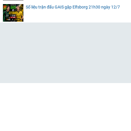
Số liệu trận đấu GAIS gặp Elfsborg 21h30 ngày 12/7