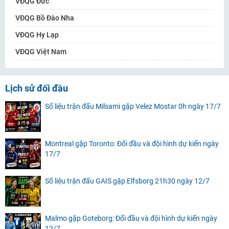
VĐQG Đức
VĐQG Bồ Đào Nha
VĐQG Hy Lạp
VĐQG Việt Nam
Lịch sử đối đầu
Số liệu trận đấu Milsami gặp Velez Mostar 0h ngày 17/7
Montreal gặp Toronto: Đối đầu và đội hình dự kiến ngày
17/7
Số liệu trận đấu GAIS gặp Elfsborg 21h30 ngày 12/7
Malmo gặp Goteborg: Đối đầu và đội hình dự kiến ngày
12/7