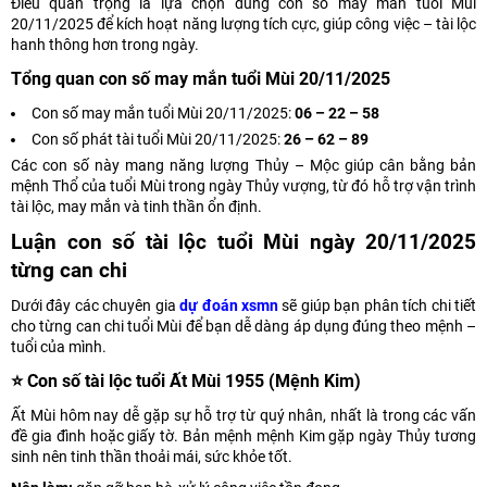
Điều quan trọng là lựa chọn đúng con số may mắn tuổi Mùi
20/11/2025 để kích hoạt năng lượng tích cực, giúp công việc – tài lộc
hanh thông hơn trong ngày.
Tổng quan con số may mắn tuổi Mùi 20/11/2025
Con số may mắn tuổi Mùi 20/11/2025:
06 – 22 – 58
Con số phát tài tuổi Mùi 20/11/2025:
26 – 62 – 89
Các con số này mang năng lượng Thủy – Mộc giúp cân bằng bản
mệnh Thổ của tuổi Mùi trong ngày Thủy vượng, từ đó hỗ trợ vận trình
tài lộc, may mắn và tinh thần ổn định.
Luận con số tài lộc tuổi Mùi ngày 20/11/2025
từng can chi
Dưới đây các chuyên gia
dự đoán xsmn
sẽ giúp bạn phân tích chi tiết
cho từng can chi tuổi Mùi để bạn dễ dàng áp dụng đúng theo mệnh –
tuổi của mình.
⭐ Con số tài lộc tuổi Ất Mùi 1955 (Mệnh Kim)
Ất Mùi hôm nay dễ gặp sự hỗ trợ từ quý nhân, nhất là trong các vấn
đề gia đình hoặc giấy tờ. Bản mệnh mệnh Kim gặp ngày Thủy tương
sinh nên tinh thần thoải mái, sức khỏe tốt.