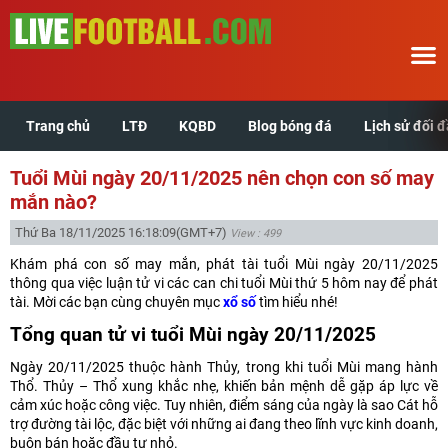
Trang chủ
LTĐ
KQBD
Blog bóng đá
Lịch sử đối 
Trang chủ
Tuổi Mùi ngày 20/11/2025 nên chọn con số may
LTĐ
mắn nào?
Thứ Ba 18/11/2025 16:18:09
(GMT+7)
View : 499
KQBD
Khám phá con số may mắn, phát tài tuổi Mùi ngày 20/11/2025
thông qua việc luận tử vi các can chi tuổi Mùi thứ 5 hôm nay để phát
Blog bóng đá
tài. Mời các bạn cùng chuyên mục
xổ số
tìm hiểu nhé!
Tổng quan tử vi tuổi Mùi ngày 20/11/2025
Lịch sử đối đầu
Ngày 20/11/2025 thuộc hành Thủy, trong khi tuổi Mùi mang hành
Thổ. Thủy – Thổ xung khắc nhẹ, khiến bản mệnh dễ gặp áp lực về
Xem tuổi hợp
cảm xúc hoặc công việc. Tuy nhiên, điểm sáng của ngày là sao Cát hỗ
trợ đường tài lộc, đặc biệt với những ai đang theo lĩnh vực kinh doanh,
buôn bán hoặc đầu tư nhỏ.