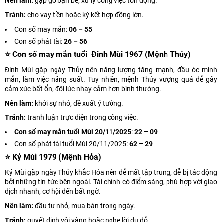
Nên làm:
gặp gỡ bạn bè, xử lý công việc tồn đọng.
Tránh:
cho vay tiền hoặc ký kết hợp đồng lớn.
Con số may mắn:
06 – 55
Con số phát tài:
26 – 56
⭐ Con số may mắn tuổi Đinh Mùi 1967 (Mệnh Thủy)
Đinh Mùi gặp ngày Thủy nên năng lượng tăng mạnh, đầu óc minh
mẫn, làm việc năng suất. Tuy nhiên, mệnh Thủy vượng quá dễ gây
cảm xúc bất ổn, đôi lúc nhạy cảm hơn bình thường.
Nên làm:
khởi sự nhỏ, đề xuất ý tưởng.
Tránh:
tranh luận trực diện trong công việc.
Con số may mắn tuổi Mùi 20/11/2025
:
22 – 09
Con số phát tài tuổi Mùi 20/11/2025:
62 – 29
⭐ Kỷ Mùi 1979 (Mệnh Hỏa)
Kỷ Mùi gặp ngày Thủy khắc Hỏa nên dễ mất tập trung, dễ bị tác động
bởi những tin tức bên ngoài. Tài chính có điểm sáng, phù hợp với giao
dịch nhanh, cơ hội đến bất ngờ.
Nên làm:
đầu tư nhỏ, mua bán trong ngày.
Tránh:
quyết định vội vàng hoặc nghe lời dụ dỗ.