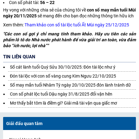
Con số phát tài:
56 – 22
Hy vọng với những chia sẻ của chúng tôi về
con số may mắn tuổi Mùi
ngày 20/11/2025
sẽ mang đến cho bạn đọc những thông tin hữu ích
Xem thêm:
Tham khảo con số tài lộc tuổi Ất Mùi ngày 25/12/2025
"Các con số gợi ý chỉ mang tính tham khảo. Hãy ưu tiên các sản
phẩm lô tô do Nhà nước phát hành để vừa giải trí an toàn, vừa đảm
bảo “ích nước, lợi nhà”"
TIN LIÊN QUAN
Số cát lành tuổi Quý Sửu 30/10/2025: Đón tài lộc như ý
Đón tài lộc với con số vàng cung Kim Ngưu 22/10/2025
Số may mắn tuổi Nhâm Tý ngày 20/10/2025 đón lành tránh dữ
Con số phát lộc tuổi Dậu ngày 31/8/2025 đổi vận hên
Mơ thấy bắt tôm là điềm gì? Giải mã tài vận qua giấc mơ
Giải đấu quan tâm