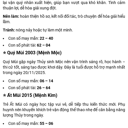
lại vận quý nhân xuất hiện, giúp bạn vượt qua khó khăn. Tình cảm
thuận lợi, dễ hòa giải xung đột.
Nên làm:
hoàn thiện hồ sơ, kết nối đối tác, trò chuyện để hóa giải hiểu
lầm.
Tránh:
nóng nảy hoặc tự làm một mình.
Con số may mắn:
22 – 40
Con số phát tài:
62 – 04
⭐ Quý Mùi 2003 (Mệnh Mộc)
Quý Mùi gặp ngày Thủy sinh Mộc nên vận trình sáng rõ, học hành –
thi cử tốt, sáng tạo được khơi dậy. Đây là tuổi được hỗ trợ mạnh nhất
trong ngày 20/11/2025.
Con số may mắn:
06 – 14
Con số phát tài:
26 – 64
⭐ Ất Mùi 2015 (Mệnh Kim)
Trẻ Ất Mùi có ngày học tập vui vẻ, dễ tiếp thu kiến thức mới. Phụ
huynh nên khuyến khích trẻ vận động thể thao nhẹ để cân bằng năng
lượng Thủy trong ngày.
Con số may mắn:
55 – 06