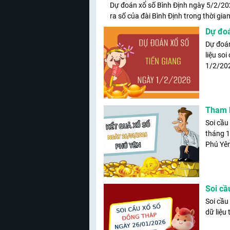
Dự đoán xổ số Bình Định ngày 5/2/20
ra số của đài Bình Định trong thời gia
Dự đoá
Dự đoá
liệu so
1/2/20
Tham k
Soi cầu
tháng 
Phú Yên
Soi cầ
Soi cầu
dữ liệu