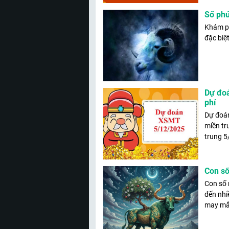
Số phú
Khám ph
đặc biệ
Dự đo
phí
Dự đoá
miền tr
trung 5
Con số
Con số
đến nhi
may m