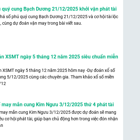
 quý cung Bạch Dương 21/12/2025 khởi vận phát tài
á số phú quý cung Bạch Dương 21/12/2025 và cơ hội tài lộc
t, cùng dự đoán vận may trong bài viết sau.
án XSMT ngày 5 tháng 12 năm 2025 siêu chuẩn miễn
n XSMT ngày 5 tháng 12 năm 2025 hôm nay -Dự đoán xổ số
ung 5/12/2025 cùng các chuyên gia. Tham khảo xổ số miền
/12
 may mắn cung Kim Ngưu 3/12/2025 thứ 4 phát tài
 may mắn cung Kim Ngưu 3/12/2025 được dự đoán sẽ mang
ều cơ hội phát tài, giúp bạn chủ động hơn trong việc đón nhận
ắn