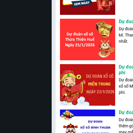
Dự đoá
Dự đoán
kê. Tha
nhất.
Dự đoá
phí
Dự đoá
xổ số M
phí.
Dự đoá
Dự đoán
thêm gó
may m