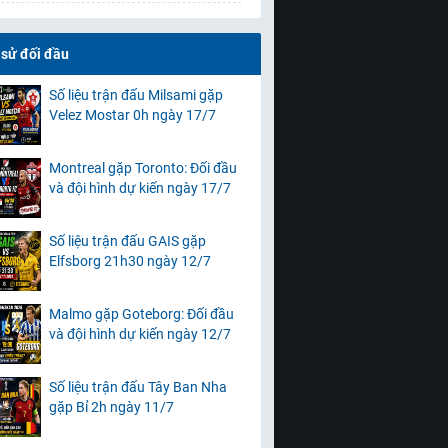
 sử đối đầu
Số liệu trận đấu Milsami gặp
Velez Mostar 0h ngày 17/7
Montreal gặp Toronto: Đối đầu
và đội hình dự kiến ngày 17/7
Số liệu trận đấu GAIS gặp
Elfsborg 21h30 ngày 12/7
Malmo gặp Goteborg: Đối đầu
và đội hình dự kiến ngày 12/7
Số liệu trận đấu Tây Ban Nha
gặp Bỉ 2h ngày 11/7