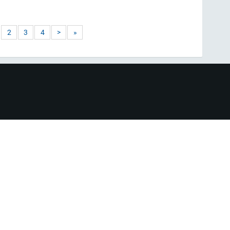
2
3
4
>
»
LiveFootball
:
Lịch sử đối đầu
Livescore
Kết quả bóng đá
Lịch thi đấu 
© Bản quyền LiveFootball từ 2023