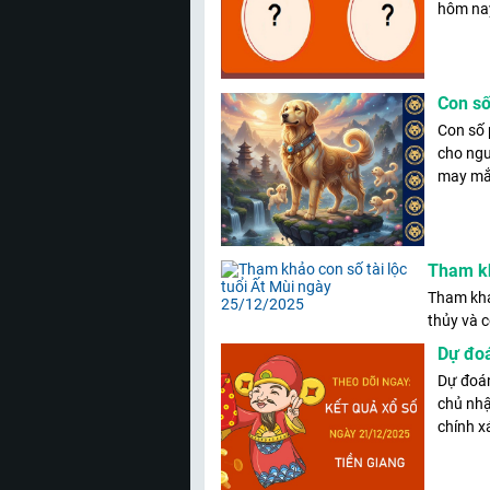
hôm na
Con số
Con số 
cho ngư
may m
Tham kh
Tham khả
thủy và 
Dự đo
Dự đoá
chủ nhậ
chính x