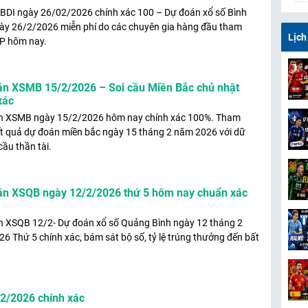
 BDI ngày 26/02/2026 chính xác 100 – Dự đoán xổ số Bình
ày 26/2/2026 miễn phí do các chuyên gia hàng đầu tham
Lịch
IP hôm nay.
án XSMB 15/2/2026 – Soi cầu Miền Bắc chủ nhật
xác
n XSMB ngày 15/2/2026 hôm nay chính xác 100%. Tham
t quả dự đoán miền bắc ngày 15 tháng 2 năm 2026 với dữ
 cầu thần tài.
án XSQB ngày 12/2/2026 thứ 5 hôm nay chuẩn xác
n XSQB 12/2- Dự đoán xổ số Quảng Bình ngày 12 tháng 2
6 Thứ 5 chính xác, bám sát bộ số, tỷ lệ trúng thưởng đến bất
/2/2026 chính xác