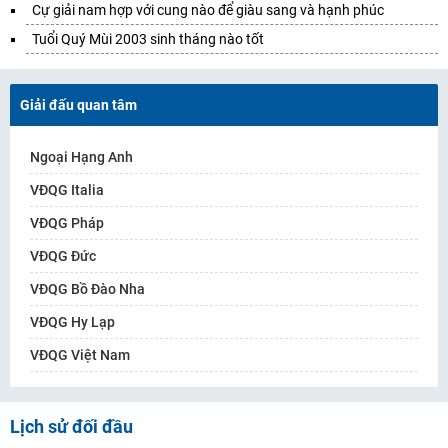
Cự giải nam hợp với cung nào để giàu sang và hạnh phúc
Tuổi Quý Mùi 2003 sinh tháng nào tốt
Giải đấu quan tâm
Ngoại Hạng Anh
VĐQG Italia
VĐQG Pháp
VĐQG Đức
VĐQG Bồ Đào Nha
VĐQG Hy Lạp
VĐQG Việt Nam
Lịch sử đối đầu