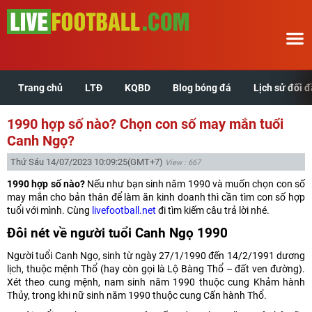
Trang chủ
LTĐ
KQBD
Blog bóng đá
Lịch sử đối 
Trang chủ
1990 hợp số nào? Chọn con số may mắn tuổi
LTĐ
Canh Ngọ?
Thứ Sáu 14/07/2023 10:09:25
(GMT+7)
View : 667
KQBD
1990 hợp số nào?
Nếu như bạn sinh năm 1990 và muốn chọn con số
may mắn cho bản thân để làm ăn kinh doanh thì cần tìm con số hợp
Blog bóng đá
tuổi với mình. Cùng
livefootball.net
đi tìm kiếm câu trả lời nhé.
Đôi nét về người tuổi Canh Ngọ 1990
Lịch sử đối đầu
Người tuổi Canh Ngọ, sinh từ ngày 27/1/1990 đến 14/2/1991 dương
lịch, thuộc mệnh Thổ (hay còn gọi là Lộ Bàng Thổ – đất ven đường).
Xem tuổi hợp
Xét theo cung mệnh, nam sinh năm 1990 thuộc cung Khảm hành
Thủy, trong khi nữ sinh năm 1990 thuộc cung Cấn hành Thổ.