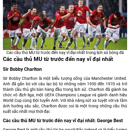
Các cầu thủ MU từ trước đến nay vĩ đại nhất trong lịch sử bóng đá
Các cầu thủ MU từ trước đến nay vĩ đại nhất
Sir Bobby Charlton
Sir Bobby Charlton là một biểu tượng sống của Manchester United.
Anh đã gắn bó với câu lạc bộ từ những năm 1950 đến 1970 và trở
thành cầu thủ ghi bàn hàng đầu trong lịch sử. Charlton đã giành ba
chức vô địch liga, một UEFA Champions League và giành danh hiệu
World Cup cùng Đội tuyển Anh. Với khả năng sút xa tuyệt vời và tầm
ảnh hưởng sâu sắc, Charlton được coi là một trong những cầu thủ
xuất sắc nhất mọi thời đại.
Các cầu thủ MU từ trước đến nay vĩ đại nhất: George Best
George Best là một cầu thủ tài ba người Bắc Ireland và là biểu tượng