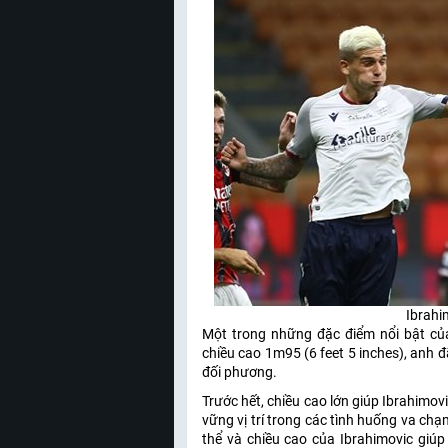
Ibrahi
Một trong những đặc điểm nổi bật của
chiều cao 1m95 (6 feet 5 inches), anh 
đối phương.
Trước hết, chiều cao lớn giúp Ibrahimo
vững vị trí trong các tình huống va ch
thể và chiều cao của Ibrahimovic giú