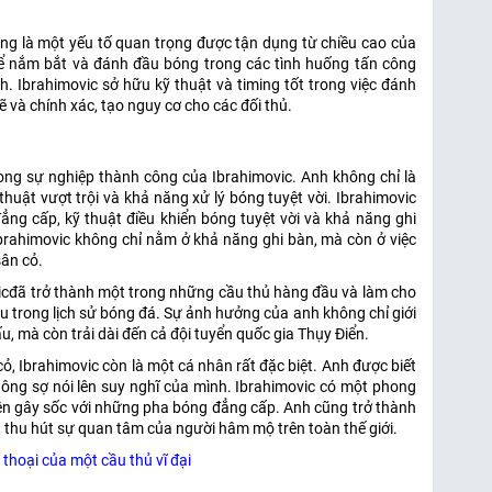
g là một yếu tố quan trọng được tận dụng từ chiều cao của
thể nắm bắt và đánh đầu bóng trong các tình huống tấn công
. Ibrahimovic sở hữu kỹ thuật và timing tốt trong việc đánh
và chính xác, tạo nguy cơ cho các đối thủ.
rong sự nghiệp thành công của Ibrahimovic. Anh không chỉ là
thuật vượt trội và khả năng xử lý bóng tuyệt vời. Ibrahimovic
ẳng cấp, kỹ thuật điều khiển bóng tuyệt vời và khả năng ghi
ahimovic không chỉ nằm ở khả năng ghi bàn, mà còn ở việc
sân cỏ.
vicđã trở thành một trong những cầu thủ hàng đầu và làm cho
u trong lịch sử bóng đá. Sự ảnh hưởng của anh không chỉ giới
u, mà còn trải dài đến cả đội tuyển quốc gia Thụy Điển.
ỏ, Ibrahimovic còn là một cá nhân rất đặc biệt. Anh được biết
hông sợ nói lên suy nghĩ của mình. Ibrahimovic có một phong
n gây sốc với những pha bóng đẳng cấp. Anh cũng trở thành
 thu hút sự quan tâm của người hâm mộ trên toàn thế giới.
 thoại của một cầu thủ vĩ đại