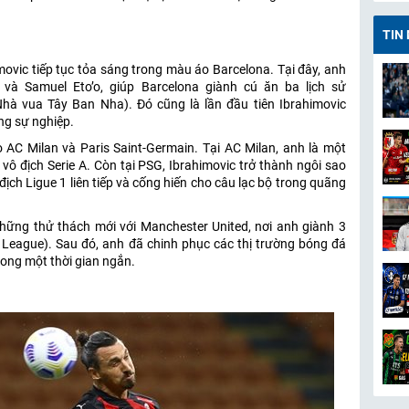
TIN
imovic tiếp tục tỏa sáng trong màu áo Barcelona. Tại đây, anh
 và Samuel Eto’o, giúp Barcelona giành cú ăn ba lịch sử
hà vua Tây Ban Nha). Đó cũng là lần đầu tiên Ibrahimovic
ng sự nghiệp.
o AC Milan và Paris Saint-Germain. Tại AC Milan, anh là một
vô địch Serie A. Còn tại PSG, Ibrahimovic trở thành ngôi sao
địch Ligue 1 liên tiếp và cống hiến cho câu lạc bộ trong quãng
 những thử thách mới với Manchester United, nơi anh giành 3
League). Sau đó, anh đã chinh phục các thị trường bóng đá
ong một thời gian ngắn.