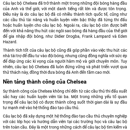
Câu lạc bộ Chelsea đã trở thành một trong những đội bóng hàng đầu
của Anh và thế giới, với một danh tiếng rất lớn và được tôn trọng.
Điều này là do câu lạc bộ đã có nhiều thành tích quốc tế, cũng như
các cầu thủ tài năng và huấn luyện viên bậc thầy đã từng thi đấu
hoặc huấn luyện cho câu lạc bộ. Ngoài ra, câu lạc bộ còn được biết
đến với khả năng thu hút các ngôi sao bóng đá hàng đầu của thế giới
để gia nhập đội bóng, như Didier Drogba, Frank Lampard và Eden
Hazard.
Thành tích tốt của câu lạc bộ cũng đã góp phần vào việc thu hút các
nhà tài trợ để đầu tư vào đội bóng, nhưng cũng đồng nghĩa với sức ép
để đáp ứng các kì vọng của người hâm mộ và giới chuyên môn. Tuy
nhiên, câu lạc bộ Chelsea đã luôn đứng vững và phát triển vượt qua
thử thách này, đồng thời đưa bóng đá Anh đến tầm cao mới.
Nền tảng thành công của Chelsea
Sự thành công của Chelsea không chỉ đến từ các cầu thủ thi đấu xuất
sắc hay các huấn luyện viên tài ba. Một trong những yếu tố quan
trọng để câu lạc bộ có được thành công suốt thời gian dài là sự đầu
tư mạnh mẽ vào hệ thống đào tạo cầu thủ.
Câu lạc bộ đã xây dựng một hệ thống đào tạo cầu thủ chuyên nghiệp
với các lớp học và hướng dẫn viên tại các trường học và câu lạc bộ
trên toàn cầu. Đây là một trong những cách để câu lạc bộ tìm kiếm và