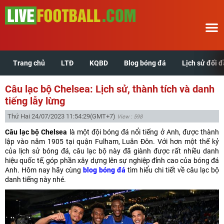
Trang chủ
LTĐ
KQBD
Blog bóng đá
Lịch sử đối 
Trang chủ
Câu lạc bộ Chelsea: Lịch sử, thành tích và danh
LTĐ
tiếng lẫy lừng
Thứ Hai 24/07/2023 11:54:29
(GMT+7)
View : 598
KQBD
Câu lạc bộ Chelsea
là một đội bóng đá nổi tiếng ở Anh, được thành
lập vào năm 1905 tại quận Fulham, Luân Đôn. Với hơn một thế kỷ
Blog bóng đá
của lịch sử bóng đá, câu lạc bộ này đã giành được rất nhiều danh
hiệu quốc tế, góp phần xây dựng lên sự nghiệp đỉnh cao của bóng đá
Anh. Hôm nay hãy cùng
blog bóng đá
tìm hiểu chi tiết về câu lạc bộ
Lịch sử đối đầu
danh tiếng này nhé.
Xem tuổi hợp