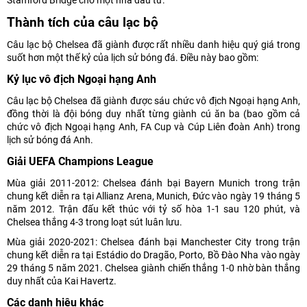
Stamford Bridge cho một nhà đầu tư.
Thành tích của câu lạc bộ
Câu lạc bộ Chelsea đã giành được rất nhiều danh hiệu quý giá trong
suốt hơn một thế kỷ của lịch sử bóng đá. Điều này bao gồm:
Kỷ lục vô địch Ngoại hạng Anh
Câu lạc bộ Chelsea đã giành được sáu chức vô địch Ngoại hạng Anh,
đồng thời là đội bóng duy nhất từng giành cú ăn ba (bao gồm cả
chức vô địch Ngoại hạng Anh, FA Cup và Cúp Liên đoàn Anh) trong
lịch sử bóng đá Anh.
Giải UEFA Champions League
Mùa giải 2011-2012: Chelsea đánh bại Bayern Munich trong trận
chung kết diễn ra tại Allianz Arena, Munich, Đức vào ngày 19 tháng 5
năm 2012. Trận đấu kết thúc với tỷ số hòa 1-1 sau 120 phút, và
Chelsea thắng 4-3 trong loạt sút luân lưu.
Mùa giải 2020-2021: Chelsea đánh bại Manchester City trong trận
chung kết diễn ra tại Estádio do Dragão, Porto, Bồ Đào Nha vào ngày
29 tháng 5 năm 2021. Chelsea giành chiến thắng 1-0 nhờ bàn thắng
duy nhất của Kai Havertz.
Các danh hiệu khác