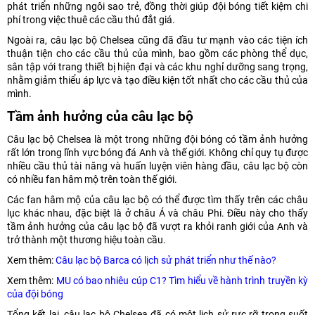
phát triển những ngôi sao trẻ, đồng thời giúp đội bóng tiết kiệm chi
phí trong việc thuê các cầu thủ đắt giá.
Ngoài ra, câu lạc bộ Chelsea cũng đã đầu tư mạnh vào các tiện ích
thuận tiện cho các cầu thủ của mình, bao gồm các phòng thể dục,
sân tập với trang thiết bị hiện đại và các khu nghỉ dưỡng sang trọng,
nhằm giảm thiểu áp lực và tạo điều kiện tốt nhất cho các cầu thủ của
mình.
Tầm ảnh hưởng của câu lạc bộ
Câu lạc bộ Chelsea là một trong những đội bóng có tầm ảnh hưởng
rất lớn trong lĩnh vực bóng đá Anh và thế giới. Không chỉ quy tụ được
nhiều cầu thủ tài năng và huấn luyện viên hàng đầu, câu lạc bộ còn
có nhiều fan hâm mộ trên toàn thế giới.
Các fan hâm mộ của câu lạc bộ có thể được tìm thấy trên các châu
lục khác nhau, đặc biệt là ở châu Á và châu Phi. Điều này cho thấy
tầm ảnh hưởng của câu lạc bộ đã vượt ra khỏi ranh giới của Anh và
trở thành một thương hiệu toàn cầu.
Xem thêm:
Câu lạc bộ Barca có lịch sử phát triển như thế nào?
Xem thêm:
MU có bao nhiêu cúp C1? Tìm hiểu về hành trình truyền kỳ
của đội bóng
Tổng kết lại, câu lạc bộ Chelsea đã có một lịch sử rực rỡ trong suốt