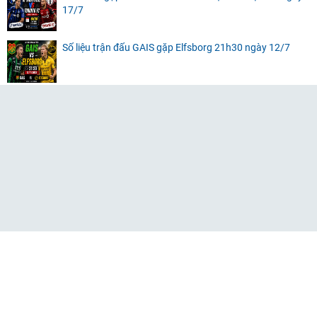
17/7
Số liệu trận đấu GAIS gặp Elfsborg 21h30 ngày 12/7