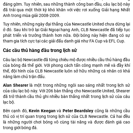
đáng gờm. Tuy nhiên, sau những thành công ban đầu, câu lạc bộ này
đã trải qua một thời kỳ khó khăn với việc rơi xuống Giải hạng Nhất
Anh trong mùa giải 2008-2009.
Tuy nhiên, những ngày đại thắng của Newcastle United chưa dừng lại
ở đó. Sau khi trở lại Giải Ngoại hạng Anh, CLB Newcastle đã tiếp tục
phát triển và trưởng thành hơn nữa. Đội bóng này hiện đang có sự
tham gia tích cực tại các giải đấu danh giá như FA Cup và EFL Cup.
Các cầu thủ hàng đầu trong lịch sử
Câu lạc bộ Newcastle đã từng chiêu mộ được nhiều cầu thủ hàng đầu
của bóng đá thế giới. Với phong cách tấn công mạnh mẽ và đầy khí
thế, đội hình của CLB Newcastle luôn sở hữu những cá nhân có khả
năng làm chủ trận đấu.
Alan Shearer
là một trong những ngôi sao sáng nhất trong lịch sử
của câu lạc bộ này. Với 206 bàn thắng cho Newcastle United, Shearer
đã trở thành cầu thủ ghi nhiều bàn thắng nhất trong lịch sử của câu
lạc bộ.
Bên cạnh đó,
Kevin Keegan
và
Peter Beardsley
cũng là những cầu
thủ có vị trí quan trọng trong lịch sử của CLB Newcastle. Cả hai đều
là những người chơi bóng vô cùng tài năng và được đánh giá cao
trong giới bóng đá.