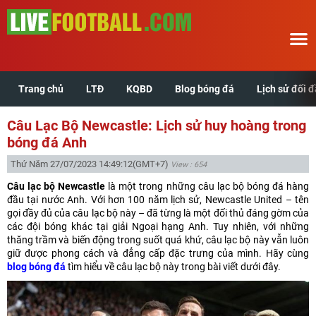
Trang chủ
LTĐ
KQBD
Blog bóng đá
Lịch sử đối 
Trang chủ
Câu Lạc Bộ Newcastle: Lịch sử huy hoàng trong
LTĐ
bóng đá Anh
Thứ Năm 27/07/2023 14:49:12
(GMT+7)
View : 654
KQBD
Câu lạc bộ Newcastle
là một trong những câu lạc bộ bóng đá hàng
đầu tại nước Anh. Với hơn 100 năm lịch sử, Newcastle United – tên
Blog bóng đá
gọi đầy đủ của câu lạc bộ này – đã từng là một đối thủ đáng gờm của
các đội bóng khác tại giải Ngoại hạng Anh. Tuy nhiên, với những
thăng trầm và biến động trong suốt quá khứ, câu lạc bộ này vẫn luôn
Lịch sử đối đầu
giữ được phong cách và đẳng cấp đặc trưng của mình. Hãy cùng
blog bóng đá
tìm hiểu về câu lạc bộ này trong bài viết dưới đây.
Xem tuổi hợp