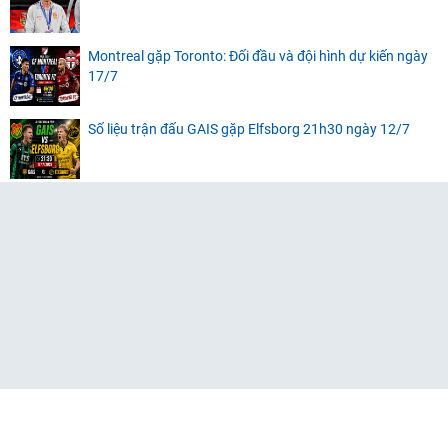
Montreal gặp Toronto: Đối đầu và đội hình dự kiến ngày
17/7
Số liệu trận đấu GAIS gặp Elfsborg 21h30 ngày 12/7