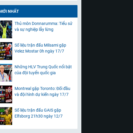
 MỚI NHẤT
Thủ môn Donnarumma: Tiểu sử
và sự nghiệp lẫy lừng
Số liệu trận đấu Milsami gặp
Velez Mostar 0h ngày 17/7
Những HLV Trung Quốc nổi bật
của đội tuyển quốc gia
Montreal gặp Toronto: Đối đầu
và đội hình dự kiến ngày 17/7
Số liệu trận đấu GAIS gặp
Elfsborg 21h30 ngày 12/7