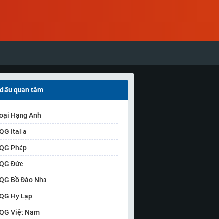
 đấu quan tâm
oại Hạng Anh
QG Italia
QG Pháp
QG Đức
QG Bồ Đào Nha
QG Hy Lạp
QG Việt Nam