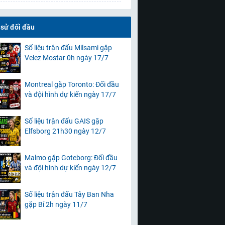
 sử đối đầu
Số liệu trận đấu Milsami gặp
Velez Mostar 0h ngày 17/7
Montreal gặp Toronto: Đối đầu
và đội hình dự kiến ngày 17/7
Số liệu trận đấu GAIS gặp
Elfsborg 21h30 ngày 12/7
Malmo gặp Goteborg: Đối đầu
và đội hình dự kiến ngày 12/7
Số liệu trận đấu Tây Ban Nha
gặp Bỉ 2h ngày 11/7