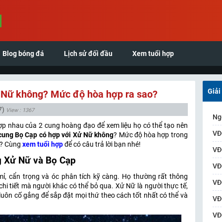
Blog bóng đá
Lịch sử đối đầu
Xem tuổi hợp
Giải
 Nữ không? Mức độ hòa hợp ra sao?
7)
View : 1367
Ng
p nhau của 2 cung hoàng đạo để xem liệu họ có thể tạo nên
VĐ
cung Bọ Cạp có hợp với Xử Nữ không
? Mức độ hòa hợp trong
ao? Cùng
xem tuổi hợp
để có câu trả lời bạn nhé!
VĐ
g Xử Nữ và Bọ Cạp
VĐ
 mỉ, cẩn trọng và óc phân tích kỹ càng. Họ thường rất thông
VĐ
i tiết mà người khác có thể bỏ qua. Xử Nữ là người thực tế,
 luôn cố gắng để sắp đặt mọi thứ theo cách tốt nhất có thể và
VĐ
VĐ