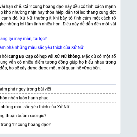
t vài hạn chế. Cả 2 cung hoàng đạo này đều có tính cách mạnh
, họ khó nhường nhịn hay thỏa hiệp, dẫn tới leo thang xung đột
 cạnh đó, Xử Nữ thường ít khi bày tỏ tình cảm một cách rõ
ghe những lời tâm tình nhiều hơn. Điều này dễ dẫn đến một vài
ng lại may mắn, tài lộc?
ám phá những màu sắc yêu thích của Xử Nữ
 hỏi
cung Bọ Cạp có hợp với Xử Nữ không
. Mặc dù có một số
cung vẫn có nhiều điểm tương đồng giúp họ hiểu nhau trong
n đắp, họ sẽ xây dựng được một mối quan hệ vững bền.
m phá ngay trong bài viết
 hôn nhân luôn hạnh phúc
những màu sắc yêu thích của Xử Nữ
ng thuận buồm xuôi gió?
 trong 12 cung hoàng đạo?