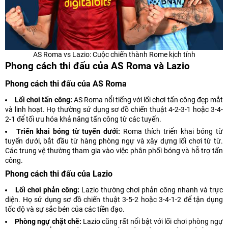
AS Roma vs Lazio: Cuộc chiến thành Rome kịch tính
Phong cách thi đấu của AS Roma và Lazio
Phong cách thi đấu của AS Roma
Lối chơi tấn công:
AS Roma nổi tiếng với lối chơi tấn công đẹp mắt
và linh hoạt. Họ thường sử dụng sơ đồ chiến thuật 4-2-3-1 hoặc 3-4-
2-1 để tối ưu hóa khả năng tấn công từ các tuyến.
Triển khai bóng từ tuyến dưới:
Roma thích triển khai bóng từ
tuyến dưới, bắt đầu từ hàng phòng ngự và xây dựng lối chơi từ từ.
Các trung vệ thường tham gia vào việc phân phối bóng và hỗ trợ tấn
công.
Phong cách thi đấu của Lazio
Lối chơi phản công:
Lazio thường chơi phản công nhanh và trực
diện. Họ sử dụng sơ đồ chiến thuật 3-5-2 hoặc 3-4-1-2 để tận dụng
tốc độ và sự sắc bén của các tiền đạo.
Phòng ngự chặt chẽ:
Lazio cũng rất nổi bật với lối chơi phòng ngự