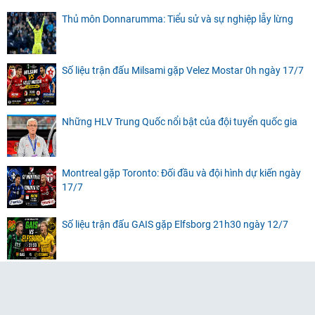
Thủ môn Donnarumma: Tiểu sử và sự nghiệp lẫy lừng
Số liệu trận đấu Milsami gặp Velez Mostar 0h ngày 17/7
Những HLV Trung Quốc nổi bật của đội tuyển quốc gia
Montreal gặp Toronto: Đối đầu và đội hình dự kiến ngày
17/7
Số liệu trận đấu GAIS gặp Elfsborg 21h30 ngày 12/7