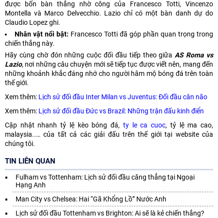
được bốn bàn thắng nhờ công của Francesco Totti, Vincenzo
Montella và Marco Delvecchio. Lazio chỉ có một bàn danh dự do
Claudio Lopez ghi.
Nhân vật nổi bật:
Francesco Totti đã góp phần quan trọng trong
chiến thắng này.
Hãy cùng chờ đón những cuộc đối đầu tiếp theo giữa
AS Roma vs
Lazio
, nơi những câu chuyện mới sẽ tiếp tục được viết nên, mang đến
những khoảnh khắc đáng nhớ cho người hâm mộ bóng đá trên toàn
thế giới.
Xem thêm:
Lịch sử đối đầu Inter Milan vs Juventus: Đối đầu cân não
Xem thêm:
Lịch sử đối đầu Đức vs Brazil: Những trận đấu kinh điển
Cập nhật nhanh tỷ lệ kèo bóng đá,
ty le ca cuoc
, tỷ lệ ma cao,
malaysia..… của tất cả các giải đấu trên thế giới tại website của
chúng tôi.
TIN LIÊN QUAN
Fulham vs Tottenham: Lịch sử đối đầu căng thẳng tại Ngoại
Hạng Anh
Man City vs Chelsea: Hai “Gã Khổng Lồ” Nước Anh
Lịch sử đối đầu Tottenham vs Brighton: Ai sẽ là kẻ chiến thắng?