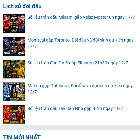
Lịch sử đối đầu
Số liệu trận đấu Milsami gặp Velez Mostar 0h ngày 17/7
Montreal gặp Toronto: Đối đầu và đội hình dự kiến ngày
17/7
Số liệu trận đấu GAIS gặp Elfsborg 21h30 ngày 12/7
Malmo gặp Goteborg: Đối đầu và đội hình dự kiến ngày
12/7
Số liệu trận đấu Tây Ban Nha gặp Bỉ 2h ngày 11/7
TIN MỚI NHẤT