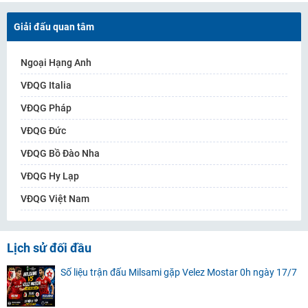
Giải đấu quan tâm
Ngoại Hạng Anh
VĐQG Italia
VĐQG Pháp
VĐQG Đức
VĐQG Bồ Đào Nha
VĐQG Hy Lạp
VĐQG Việt Nam
Lịch sử đối đầu
Số liệu trận đấu Milsami gặp Velez Mostar 0h ngày 17/7