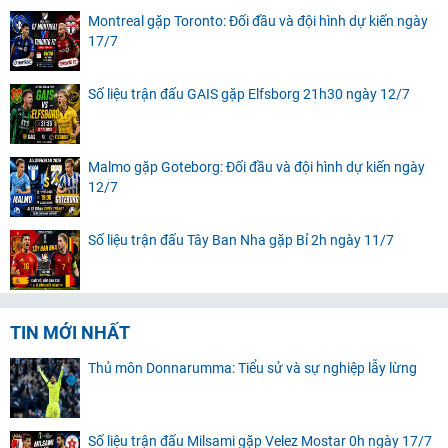
Montreal gặp Toronto: Đối đầu và đội hình dự kiến ngày
17/7
Số liệu trận đấu GAIS gặp Elfsborg 21h30 ngày 12/7
Malmo gặp Goteborg: Đối đầu và đội hình dự kiến ngày
12/7
Số liệu trận đấu Tây Ban Nha gặp Bỉ 2h ngày 11/7
TIN MỚI NHẤT
Thủ môn Donnarumma: Tiểu sử và sự nghiệp lẫy lừng
Số liệu trận đấu Milsami gặp Velez Mostar 0h ngày 17/7