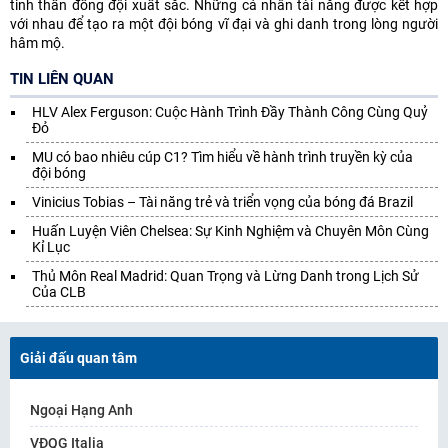
tinh thần đồng đội xuất sắc. Những cá nhân tài năng được kết hợp
với nhau để tạo ra một đội bóng vĩ đại và ghi danh trong lòng người
hâm mộ.
TIN LIÊN QUAN
HLV Alex Ferguson: Cuộc Hành Trình Đầy Thành Công Cùng Quỷ
Đỏ
MU có bao nhiêu cúp C1? Tìm hiểu về hành trình truyền kỳ của
đội bóng
Vinicius Tobias – Tài năng trẻ và triển vọng của bóng đá Brazil
Huấn Luyện Viên Chelsea: Sự Kinh Nghiệm và Chuyên Môn Cùng
Kỉ Lục
Thủ Môn Real Madrid: Quan Trọng và Lừng Danh trong Lịch Sử
Của CLB
Giải đấu quan tâm
Ngoại Hạng Anh
VĐQG Italia