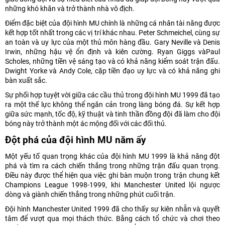
những khó khăn và trở thành nhà vô địch.
Điểm đặc biệt của đội hình MU chính là những cá nhân tài năng được
kết hợp tốt nhất trong các vị trí khác nhau. Peter Schmeichel, cùng sự
an toàn và uy lực của một thủ môn hàng đầu. Gary Neville và Denis
Irwin, những hậu vệ ổn định và kiên cường. Ryan Giggs vàPaul
Scholes, những tiền vệ sáng tạo và có khả năng kiểm soát trận đấu.
Dwight Yorke và Andy Cole, cặp tiền đạo uy lực và có khả năng ghi
bàn xuất sắc.
Sự phối hợp tuyệt vời giữa các cầu thủ trong đội hình MU 1999 đã tạo
ra một thế lực không thể ngăn cản trong làng bóng đá. Sự kết hợp
giữa sức mạnh, tốc độ, kỹ thuật và tinh thần đồng đội đã làm cho đội
bóng này trở thành một ác mộng đối với các đối thủ.
Đột phá của đội hình MU năm ấy
Một yếu tố quan trọng khác của đội hình MU 1999 là khả năng đột
phá và tìm ra cách chiến thắng trong những trận đấu quan trọng.
Điều này được thể hiện qua việc ghi bàn muộn trong trận chung kết
Champions League 1998-1999, khi Manchester United lội ngược
dòng và giành chiến thắng trong những phút cuối trận.
Đội hình Manchester United 1999 đã cho thấy sự kiên nhẫn và quyết
tâm để vượt qua mọi thách thức. Bằng cách tổ chức và chơi theo