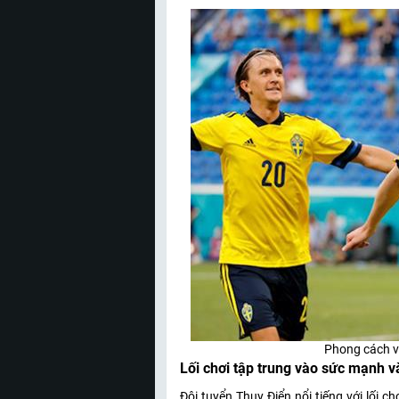
Phong cách v
Lối chơi tập trung vào sức mạnh v
Đội tuyển Thụy Điển nổi tiếng với lối 