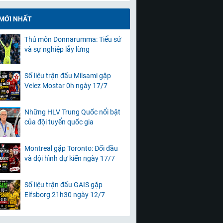
 MỚI NHẤT
Thủ môn Donnarumma: Tiểu sử
và sự nghiệp lẫy lừng
Số liệu trận đấu Milsami gặp
Velez Mostar 0h ngày 17/7
Những HLV Trung Quốc nổi bật
của đội tuyển quốc gia
Montreal gặp Toronto: Đối đầu
và đội hình dự kiến ngày 17/7
Số liệu trận đấu GAIS gặp
Elfsborg 21h30 ngày 12/7