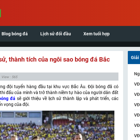
Blog bóng đá
Lịch sử đối đầu
Xem tuổi hợp
Giải
sử, thành tích của ngôi sao bóng đá Bắc
Ng
)
View : 565
VĐ
ng đội tuyển hàng đầu tại khu vực Bắc Âu. Đội bóng đã có
ử thi đấu của mình và trở thành niềm tự hào của người dân đất
VĐ
bóng đá
sẽ giới thiệu về lịch sử thành lập và phát triển, các
ển vọng của đội.
VĐ
VĐ
VĐ
VĐ