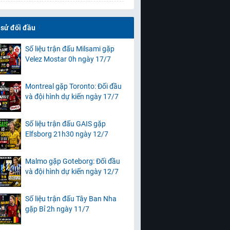
 sử đối đầu
Số liệu trận đấu Milsami gặp
Velez Mostar 0h ngày 17/7
Montreal gặp Toronto: Đối đầu
và đội hình dự kiến ngày 17/7
Số liệu trận đấu GAIS gặp
Elfsborg 21h30 ngày 12/7
Malmo gặp Goteborg: Đối đầu
và đội hình dự kiến ngày 12/7
Số liệu trận đấu Tây Ban Nha
gặp Bỉ 2h ngày 11/7