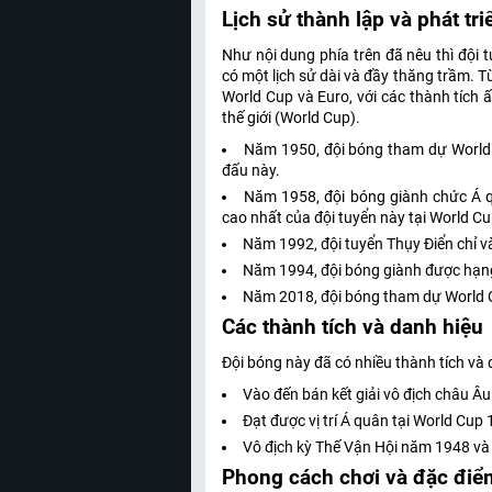
Lịch sử thành lập và phát tri
Như nội dung phía trên đã nêu thì đội
có một lịch sử dài và đầy thăng trầm. T
World Cup và Euro, với các thành tích 
thế giới (World Cup).
Năm 1950, đội bóng tham dự World Cu
đấu này.
Năm 1958, đội bóng giành chức Á quâ
cao nhất của đội tuyển này tại World Cu
Năm 1992, đội tuyển Thụy Điển chỉ và
Năm 1994, đội bóng giành được hạng
Năm 2018, đội bóng tham dự World C
Các thành tích và danh hiệu
Đội bóng này đã có nhiều thành tích và 
Vào đến bán kết giải vô địch châu Â
Đạt được vị trí Á quân tại World Cup
Vô địch kỳ Thế Vận Hội năm 1948 và 
Phong cách chơi và đặc điể