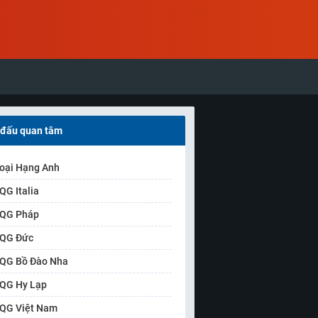
 đấu quan tâm
oại Hạng Anh
QG Italia
QG Pháp
QG Đức
QG Bồ Đào Nha
QG Hy Lạp
QG Việt Nam