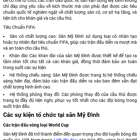
Để có thể tổ chức các trận đấu quốc tế, sân vận động Mỹ Đình không
chỉ đáp ứng yêu cầu về kích thước mà còn phải đạt được các tiêu
chuẩn quốc tế nghiêm ngặt về chất lượng sân cỏ, cơ sở hạ tầng, và
tiện ích cho khán giả và các cầu thủ.
Tiêu Chuẩn FIFA:
Sân cỏ chất lượng cao: Sân Mỹ Đình sử dụng loại cỏ nhân tạo
hoặc tự nhiên đạt tiêu chuẩn FIFA, giúp các trận đấu diễn ra mượt mà
và an toàn cho cầu thủ.
Khán đài: Các khán đài của sân Mỹ Đình được thiết kế để tạo ra
tầm nhìn tốt cho tất cả các khán giả, đồng thời đảm bảo an toàn
trong suốt các sự kiện.
Hệ thống chiếu sáng: Sân Mỹ Đình được trang bị hệ thống chiếu
sáng hiện đại, đảm bảo các trận đấu diễn ra vào ban đêm vẫn đạt
chất lượng hình ảnh cao.
Hệ thống phòng thay đồ: Các phòng thay đồ của cầu thủ được
trang bị đầy đủ tiện nghi, phục vụ tốt nhất cho các đội bóng trong
suốt trận đấu.
Các sự kiện tổ chức tại sân Mỹ Đình
Các trận đấu vòng loại World Cup
Sân Mỹ Đình đã trở thành điểm đến quan trọng cho đội tuyển bóng đá