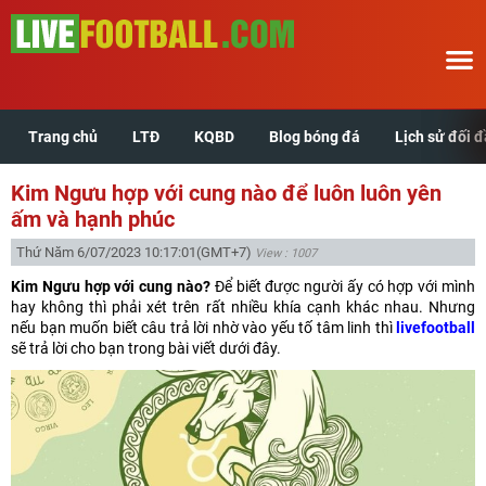
Trang chủ
LTĐ
KQBD
Blog bóng đá
Lịch sử đối 
Trang chủ
Kim Ngưu hợp với cung nào để luôn luôn yên
LTĐ
ấm và hạnh phúc
Thứ Năm 6/07/2023 10:17:01
(GMT+7)
View : 1007
KQBD
Kim Ngưu hợp với cung nào?
Để biết được người ấy có hợp với mình
hay không thì phải xét trên rất nhiều khía cạnh khác nhau. Nhưng
Blog bóng đá
nếu bạn muốn biết câu trả lời nhờ vào yếu tố tâm linh thì
livefootball
sẽ trả lời cho bạn trong bài viết dưới đây.
Lịch sử đối đầu
Xem tuổi hợp