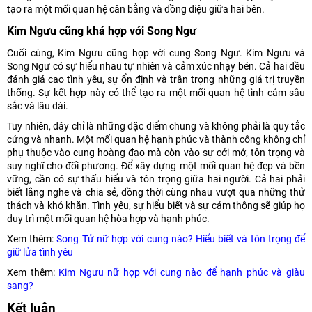
tạo ra một mối quan hệ cân bằng và đồng điệu giữa hai bên.
Kim Ngưu cũng khá hợp với Song Ngư
Cuối cùng, Kim Ngưu cũng hợp với cung Song Ngư. Kim Ngưu và
Song Ngư có sự hiểu nhau tự nhiên và cảm xúc nhạy bén. Cả hai đều
đánh giá cao tình yêu, sự ổn định và trân trọng những giá trị truyền
thống. Sự kết hợp này có thể tạo ra một mối quan hệ tình cảm sâu
sắc và lâu dài.
Tuy nhiên, đây chỉ là những đặc điểm chung và không phải là quy tắc
cứng và nhanh. Một mối quan hệ hạnh phúc và thành công không chỉ
phụ thuộc vào cung hoàng đạo mà còn vào sự cởi mở, tôn trọng và
suy nghĩ cho đối phương. Để xây dựng một mối quan hệ đẹp và bền
vững, cần có sự thấu hiểu và tôn trọng giữa hai người. Cả hai phải
biết lắng nghe và chia sẻ, đồng thời cùng nhau vượt qua những thử
thách và khó khăn. Tình yêu, sự hiểu biết và sự cảm thông sẽ giúp họ
duy trì một mối quan hệ hòa hợp và hạnh phúc.
Xem thêm:
Song Tử nữ hợp với cung nào? Hiểu biết và tôn trọng để
giữ lửa tình yêu
Xem thêm:
Kim Ngưu nữ hợp với cung nào để hạnh phúc và giàu
sang?
Kết luận