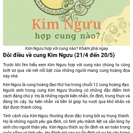
Kim Ngưu hợp với cung nào? Khám phá ngay
Đôi điều về cung Kim Ngưu (21/4 đến 20/5)
Trước khi tìm hiểu xem Kim Ngưu hợp với cung nào chúng ta cùng
lướt sơ qua vài nét nổi bật của những người mang cung hoàng đọa
này nhé.
Kim Ngưu là cung hoàng đạo thứ hai trong chuỗi 12 cung hoàng đạo.
Người sinh trong cung Kim Ngưu thường có những đặc điểm tính
cách đáng chú ý. Họ là những người kiên nhẫn, ổn định, trung thực và
đáng tin cậy. Sự kiên nhẫn và bền bỉ giúp họ vượt qua khó khăn và
đạt được thành công.
Tính cách của Kim Ngưu thường được đặc trưng bởi sự trung thành.
Họ là những người yêu gia đình, có tình yêu mãnh liệt và sẵn lòng hy
sinh cho người thân yêu. Kim Ngưu thích sự ổn định và an toàn trong
cuộc sống và tình yêu. Họ đánh giá cao sự ổn định và sự tin cậy trong