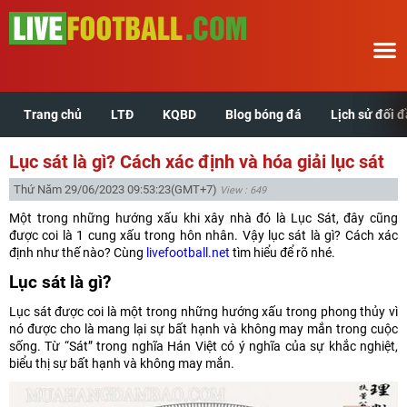
Trang chủ
LTĐ
KQBD
Blog bóng đá
Lịch sử đối 
Trang chủ
Lục sát là gì? Cách xác định và hóa giải lục sát
LTĐ
Thứ Năm 29/06/2023 09:53:23
(GMT+7)
View : 649
Một trong những hướng xấu khi xây nhà đó là Lục Sát, đây cũng
KQBD
được coi là 1 cung xấu trong hôn nhân. Vậy lục sát là gì? Cách xác
định như thế nào? Cùng
livefootball.net
tìm hiểu để rõ nhé.
Blog bóng đá
Lục sát là gì?
Lục sát được coi là một trong những hướng xấu trong phong thủy vì
Lịch sử đối đầu
nó được cho là mang lại sự bất hạnh và không may mắn trong cuộc
sống. Từ “Sát” trong nghĩa Hán Việt có ý nghĩa của sự khắc nghiệt,
Xem tuổi hợp
biểu thị sự bất hạnh và không may mắn.