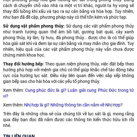
cách di chuyển chỗ vào nhà ra một vị trí khác, người ta hy vọng sẽ
thay đổi luồng khí xấu và tạo ra sự cân bằng và hòa hợp. Tuy nhiên,
như bạn đã đề cập, phương pháp này có thể tốn kém và phức tạp.
Sử dụng vật phẩm phong thủy:
Sử dụng các vật phẩm phong thủy
như tranh tượng quan thế âm bồ tát, gương bát quái, cây xanh
phong thủy, kỳ lân, tỳ hưu, đá phong thủy… được cho là có thể giúp
hóa giải sát khí và đem lại sự cân bằng và may mắn cho gia đình. Tuy
nhiên, hiệu quả của các vật phẩm phong thủy này vẫn chưa được
chứng minh khoa học.
Thay đổi hướng bếp
: Theo quan niệm phong thủy, việc đặt bếp theo
hướng phù hợp với mệnh gia chủ có thể giúp khắc chế tác động tiêu
cực của hướng lục sát. Điều này liên quan đến việc sắp xếp không
gian bếp sao cho hài hòa với các yếu tố phong thủy.
Xem thêm:
Cung phúc đức là gì? Luận giải cung Phúc Đức trong tử
vi?
Xem thêm:
Nhị hợp là gì? Những thông tin cần nắm về Nhị Hợp?
Trên đây là những chia sẻ của chúng tôi về lục sát là gì, mong rằng
qua đây bạn đọc đã nắm được các thông tin kiến thức hữu ích rồi
nhé.
TIN LIÊN QUAN