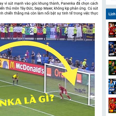
ay vì sút mạnh vào góc khung thành, Panenka đã chọn cách
iến thủ môn Tây Đức, Sepp Maier, không kịp phản ứng. Cú sút
h chiến thắng mà còn làm nổi bật sự tinh tế trong việc thực
Lịch