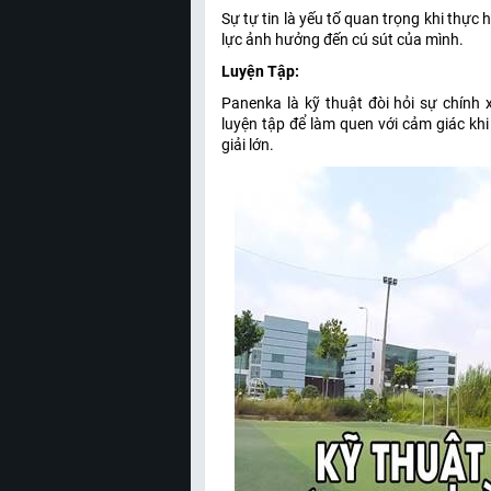
Sự tự tin là yếu tố quan trọng khi thực
lực ảnh hưởng đến cú sút của mình.
Luyện Tập:
Panenka là kỹ thuật đòi hỏi sự chính 
luyện tập để làm quen với cảm giác khi
giải lớn.