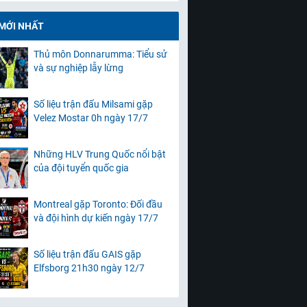
 MỚI NHẤT
Thủ môn Donnarumma: Tiểu sử
và sự nghiệp lẫy lừng
Số liệu trận đấu Milsami gặp
Velez Mostar 0h ngày 17/7
Những HLV Trung Quốc nổi bật
của đội tuyển quốc gia
Montreal gặp Toronto: Đối đầu
và đội hình dự kiến ngày 17/7
Số liệu trận đấu GAIS gặp
Elfsborg 21h30 ngày 12/7