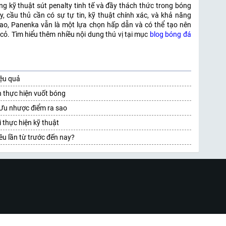
g kỹ thuật sút penalty tinh tế và đầy thách thức trong bóng
, cầu thủ cần có sự tự tin, kỹ thuật chính xác, và khả năng
ao, Panenka vẫn là một lựa chọn hấp dẫn và có thể tạo nên
ỏ. Tìm hiểu thêm nhiều nội dung thú vị tại mục
blog bóng đá
iệu quả
h thực hiện vuốt bóng
Ưu nhược điểm ra sao
i thực hiện kỹ thuật
êu lần từ trước đến nay?