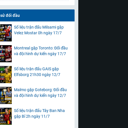
 sử đối đầu
Số liệu trận đấu Milsami gặp
Velez Mostar 0h ngày 17/7
Montreal gặp Toronto: Đối đầu
và đội hình dự kiến ngày 17/7
Số liệu trận đấu GAIS gặp
Elfsborg 21h30 ngày 12/7
Malmo gặp Goteborg: Đối đầu
và đội hình dự kiến ngày 12/7
Số liệu trận đấu Tây Ban Nha
gặp Bỉ 2h ngày 11/7