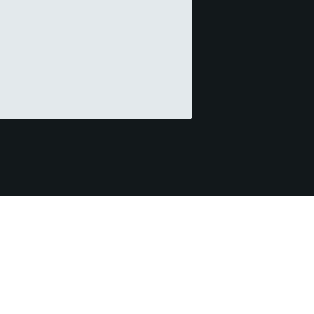
bóng đá
Bảng xếp hạng bóng đá