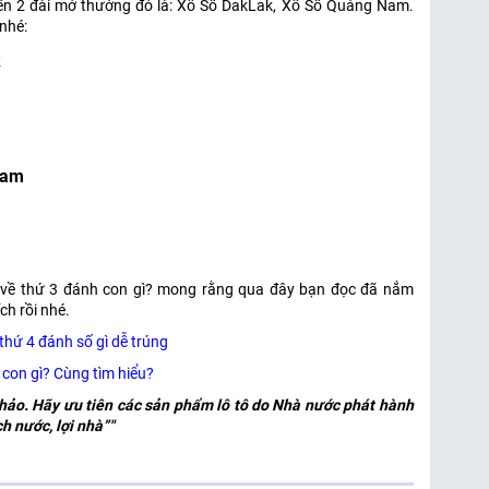
đến 2 đài mở thưởng đó là: Xổ Số DakLak, Xổ Số Quảng Nam.
 nhé:
k
Nam
ết về thứ 3 đánh con gì? mong rằng qua đây bạn đọc đã nắm
ch rồi nhé.
thứ 4 đánh số gì dễ trúng
con gì? Cùng tìm hiểu?
khảo. Hãy ưu tiên các sản phẩm lô tô do Nhà nước phát hành
h nước, lợi nhà”"