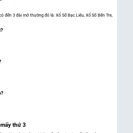
ó đến 3 đài mở thưởng đó là: Xổ Số Bạc Liêu, Xổ Số Bến Tre,
ì?
?
o?
 mấy thứ 3