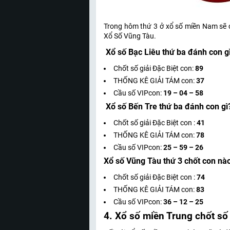
Trong hôm thứ 3 ở xổ số miền Nam sẽ c
Xổ Số Vũng Tàu.
Xổ số Bạc Liêu thứ ba đánh con g
Chốt số giải Đặc Biệt con:
89
THỐNG KÊ GIẢI TÁM con:
37
Cầu số VIPcon:
19 – 04 – 58
Xổ số Bến Tre thứ ba đánh con gì
Chốt số giải Đặc Biệt con :
41
THỐNG KÊ GIẢI TÁM con:
78
Cầu số VIPcon:
25 – 59 – 26
Xổ số Vũng Tàu thứ 3 chốt con nà
Chốt số giải Đặc Biệt con :
74
THỐNG KÊ GIẢI TÁM con:
83
Cầu số VIPcon:
36 – 12 – 25
4. Xổ số miền Trung chốt số