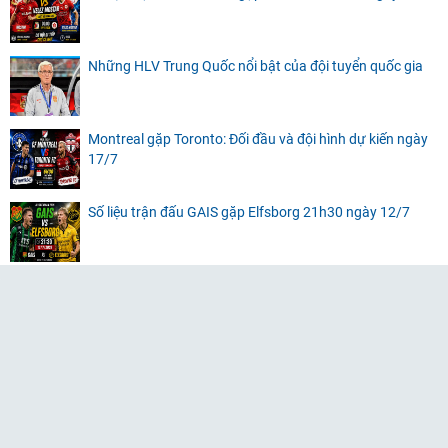
Những HLV Trung Quốc nổi bật của đội tuyển quốc gia
Montreal gặp Toronto: Đối đầu và đội hình dự kiến ngày
17/7
Số liệu trận đấu GAIS gặp Elfsborg 21h30 ngày 12/7