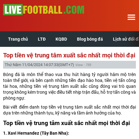
Trang chủ
LTĐ
KQBD
Blog bóng đá
Lịch sử đối 
Trang chủ
Top tiền vệ trung tâm xuất sắc nhất mọi thời đại
LTĐ
Thứ Năm 11/04/2024 14:07:33
(GMT+7)
View : 759
Bóng đá là môn thể thao vua thu hút hàng tỷ người hâm mộ trên
KQBD
toàn thế giới, và bên cạnh những tiền đạo hào hoa, tiền vệ tấn công
tài hoa, những tiền vệ trung tâm xuất sắc cũng đóng vai trò quan
Blog bóng đá
trọng không kém trong việc điều tiết nhịp trận đấu, hỗ trợ tấn công và
phòng ngự.
Lịch sử đối đầu
Bài viết điểm danh top tiền vệ trung tâm xuất sắc nhất mọi thời đại
dựa trên những thành tựu, kỹ năng và tầm ảnh hưởng của họ.
Top tiền vệ trung tâm xuất sắc nhất mọi thời đại
Xem tuổi hợp
1. Xavi Hernandez (Tây Ban Nha):