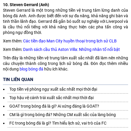
10. Steven Gerrard (Anh)
Steven Gerrard là một trong những tiền vệ trung tâm lừng danh của
bóng đá Anh. Anh được biết đến với sự đa năng, khả năng ghi bàn và
tinh thần lãnh đạo. Gerrard đã gắn bó suốt sự nghiệp với Liverpool và
là cầu thủ nổi tiếng với khả năng thực hiện các pha tấn công và
phòng ngự đồng thời.
Xem thêm:
Các tiền đạo Man City huyền thoại trong lịch sử CLB
Xem thêm:
Danh sách cầu thủ Aston Villa: Những nhân tố nổi bật
Trên đây là những tiền vệ trung tâm xuất sắc nhất đã làm nên những
câu chuyện thành công trong lịch sử bóng đá. Đón đọc thêm nhiều
nội dung
blog bóng đá
hữu ích khác.
TIN LIÊN QUAN
Top tiền vệ phòng ngự xuất sắc nhất mọi thời đại
Top hậu vệ cánh trái xuất sắc nhất mọi thời đại
GOAT trong bóng đá là gì? Ai xứng đáng là GOAT?
CM là gì trong bóng đá? Những CM xuất sắc của làng bóng
FC trong bóng đá là gì? Tìm hiểu lịch sử, vai trò của FC