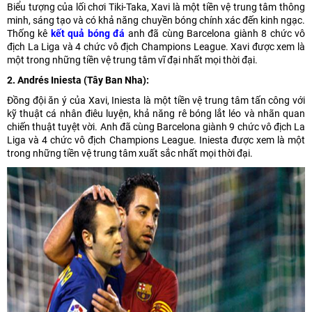
Biểu tượng của lối chơi Tiki-Taka, Xavi là một tiền vệ trung tâm thông
minh, sáng tạo và có khả năng chuyền bóng chính xác đến kinh ngạc.
Thống kê
kết quả bóng đá
anh đã cùng Barcelona giành 8 chức vô
địch La Liga và 4 chức vô địch Champions League. Xavi được xem là
một trong những tiền vệ trung tâm vĩ đại nhất mọi thời đại.
2. Andrés Iniesta (Tây Ban Nha):
Đồng đội ăn ý của Xavi, Iniesta là một tiền vệ trung tâm tấn công với
kỹ thuật cá nhân điêu luyện, khả năng rê bóng lắt léo và nhãn quan
chiến thuật tuyệt vời. Anh đã cùng Barcelona giành 9 chức vô địch La
Liga và 4 chức vô địch Champions League. Iniesta được xem là một
trong những tiền vệ trung tâm xuất sắc nhất mọi thời đại.