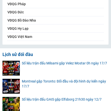
VĐQG Pháp
VĐQG Đức
VĐQG Bồ Đào Nha
VĐQG Hy Lạp
VĐQG Việt Nam
Lịch sử đối đầu
Số liệu trận đấu Milsami gặp Velez Mostar 0h ngày 17/7
Montreal gặp Toronto: Đối đầu và đội hình dự kiến ngày
17/7
Số liệu trận đấu GAIS gặp Elfsborg 21h30 ngày 12/7