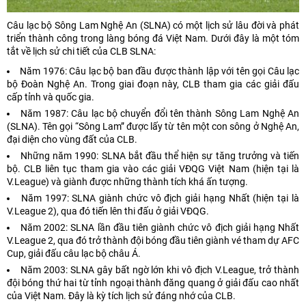
Câu lạc bộ Sông Lam Nghệ An (SLNA) có một lịch sử lâu đời và phát
triển thành công trong làng bóng đá Việt Nam. Dưới đây là một tóm
tắt về lịch sử chi tiết của CLB SLNA:
Năm 1976: Câu lạc bộ ban đầu được thành lập với tên gọi Câu lạc
bộ Đoàn Nghệ An. Trong giai đoạn này, CLB tham gia các giải đấu
cấp tỉnh và quốc gia.
Năm 1987: Câu lạc bộ chuyển đổi tên thành Sông Lam Nghệ An
(SLNA). Tên gọi “Sông Lam” được lấy từ tên một con sông ở Nghệ An,
đại diện cho vùng đất của CLB.
Những năm 1990: SLNA bắt đầu thể hiện sự tăng trưởng và tiến
bộ. CLB liên tục tham gia vào các giải VĐQG Việt Nam (hiện tại là
V.League) và giành được những thành tích khá ấn tượng.
Năm 1997: SLNA giành chức vô địch giải hạng Nhất (hiện tại là
V.League 2), qua đó tiến lên thi đấu ở giải VĐQG.
Năm 2002: SLNA lần đầu tiên giành chức vô địch giải hạng Nhất
V.League 2, qua đó trở thành đội bóng đầu tiên giành vé tham dự AFC
Cup, giải đấu câu lạc bộ châu Á.
Năm 2003: SLNA gây bất ngờ lớn khi vô địch V.League, trở thành
đội bóng thứ hai từ tỉnh ngoại thành đăng quang ở giải đấu cao nhất
của Việt Nam. Đây là kỳ tích lịch sử đáng nhớ của CLB.