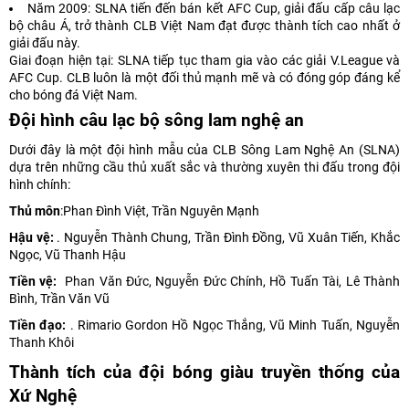
Năm 2009: SLNA tiến đến bán kết AFC Cup, giải đấu cấp câu lạc
bộ châu Á, trở thành CLB Việt Nam đạt được thành tích cao nhất ở
giải đấu này.
Giai đoạn hiện tại: SLNA tiếp tục tham gia vào các giải V.League và
AFC Cup. CLB luôn là một đối thủ mạnh mẽ và có đóng góp đáng kể
cho bóng đá Việt Nam.
Đội hình câu lạc bộ sông lam nghệ an
Dưới đây là một đội hình mẫu của CLB Sông Lam Nghệ An (SLNA)
dựa trên những cầu thủ xuất sắc và thường xuyên thi đấu trong đội
hình chính:
Thủ môn
:Phan Đình Việt, Trần Nguyên Mạnh
Hậu vệ:
. Nguyễn Thành Chung, Trần Đình Đồng, Vũ Xuân Tiến, Khắc
Ngọc, Vũ Thanh Hậu
Tiền vệ:
Phan Văn Đức, Nguyễn Đức Chính, Hồ Tuấn Tài, Lê Thành
Bình, Trần Văn Vũ
Tiền đạo:
. Rimario Gordon Hồ Ngọc Thắng, Vũ Minh Tuấn, Nguyễn
Thanh Khôi
Thành tích của đội bóng giàu truyền thống của
Xứ Nghệ