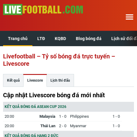
Trang chủ
LTĐ
KQBD
Blog bóng đá
Lịch sử đối 
Trang chủ
Livefootball – Tỷ số bóng đá trực tuyến –
LTĐ
Livescore
KQBD
Kết quả
Livescore
Lịch thi đấu
Blog bóng đá
Cập nhật Livescore bóng đá mới nhất
Lịch sử đối đầu
KẾT QUẢ BÓNG ĐÁ ASEAN CUP 2026
20:00
Malaysia
1 - 0
Philippines
1 - 0
Xem tuổi hợp
20:00
Thái Lan
2 - 0
Myanmar
1 - 0
KẾT QUẢ BÓNG ĐÁ HẠNG 2 ĐỨC