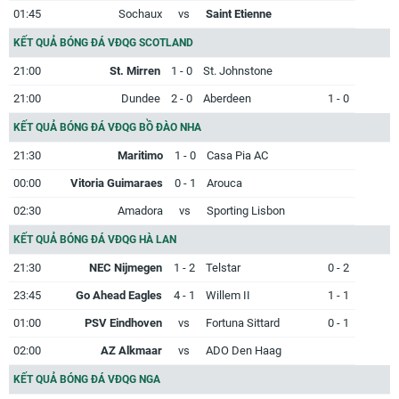
01:45
Sochaux
vs
Saint Etienne
KẾT QUẢ BÓNG ĐÁ VĐQG SCOTLAND
21:00
St. Mirren
1 - 0
St. Johnstone
21:00
Dundee
2 - 0
Aberdeen
1 - 0
KẾT QUẢ BÓNG ĐÁ VĐQG BỒ ĐÀO NHA
21:30
Maritimo
1 - 0
Casa Pia AC
00:00
Vitoria Guimaraes
0 - 1
Arouca
02:30
Amadora
vs
Sporting Lisbon
KẾT QUẢ BÓNG ĐÁ VĐQG HÀ LAN
21:30
NEC Nijmegen
1 - 2
Telstar
0 - 2
23:45
Go Ahead Eagles
4 - 1
Willem II
1 - 1
01:00
PSV Eindhoven
vs
Fortuna Sittard
0 - 1
02:00
AZ Alkmaar
vs
ADO Den Haag
KẾT QUẢ BÓNG ĐÁ VĐQG NGA