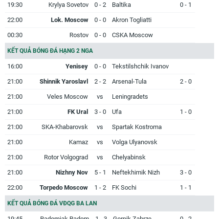
19:30
Krylya Sovetov
0 - 2
Baltika
0 - 1
22:00
Lok. Moscow
0 - 0
Akron Togliatti
00:30
Rostov
0 - 0
CSKA Moscow
KẾT QUẢ BÓNG ĐÁ HẠNG 2 NGA
16:00
Yenisey
0 - 0
Tekstilshchik Ivanov
21:00
Shinnik Yaroslavl
2 - 2
Arsenal-Tula
2 - 0
21:00
Veles Moscow
vs
Leningradets
21:00
FK Ural
3 - 0
Ufa
1 - 0
21:00
SKA-Khabarovsk
vs
Spartak Kostroma
21:00
Kamaz
vs
Volga Ulyanovsk
21:00
Rotor Volgograd
vs
Chelyabinsk
21:00
Nizhny Nov
5 - 1
Neftekhimik Nizh
3 - 0
22:00
Torpedo Moscow
1 - 2
FK Sochi
1 - 1
KẾT QUẢ BÓNG ĐÁ VĐQG BA LAN
19:45
Radomiak Radom
1 - 3
Gornik Zabrze
0 - 2