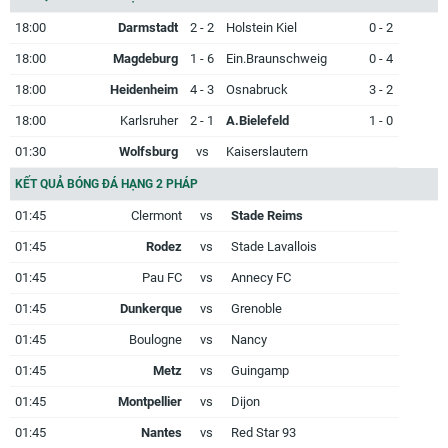
18:00
Darmstadt
2 - 2
Holstein Kiel
0 - 2
18:00
Magdeburg
1 - 6
Ein.Braunschweig
0 - 4
18:00
Heidenheim
4 - 3
Osnabruck
3 - 2
18:00
Karlsruher
2 - 1
A.Bielefeld
1 - 0
01:30
Wolfsburg
vs
Kaiserslautern
KẾT QUẢ BÓNG ĐÁ HẠNG 2 PHÁP
01:45
Clermont
vs
Stade Reims
01:45
Rodez
vs
Stade Lavallois
01:45
Pau FC
vs
Annecy FC
01:45
Dunkerque
vs
Grenoble
01:45
Boulogne
vs
Nancy
01:45
Metz
vs
Guingamp
01:45
Montpellier
vs
Dijon
01:45
Nantes
vs
Red Star 93