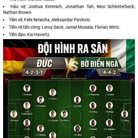
Hậu vệ: Joshua Kimmich, Jonathan Tah, Nico Schlotterbeck,
Nathan Brown.
Tiền vệ: Felix Nmecha, Aleksandar Pavlovic.
Tiền vệ tấn công: Leroy Sane, Jamal Musiala, Florian Wirtz.
Tiền đạo: Kai Havertz.