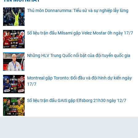
Thủ môn Donnarumma: Tiểu sử và sự nghiệp lẫy lừng
Số liệu trận đấu Milsami gặp Velez Mostar 0h ngày 17/7
Những HLV Trung Quốc nổi bật của đội tuyển quốc gia
Montreal gặp Toronto: Đối đầu và đội hình dự kiến ngày
17/7
Số liệu trận đấu GAIS gặp Elfsborg 21h30 ngày 12/7