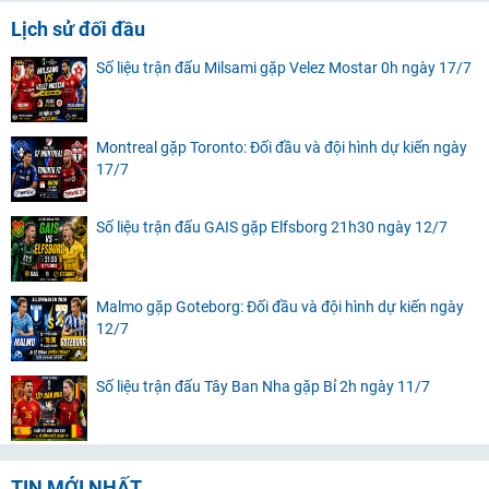
Lịch sử đối đầu
Số liệu trận đấu Milsami gặp Velez Mostar 0h ngày 17/7
Montreal gặp Toronto: Đối đầu và đội hình dự kiến ngày
17/7
Số liệu trận đấu GAIS gặp Elfsborg 21h30 ngày 12/7
Malmo gặp Goteborg: Đối đầu và đội hình dự kiến ngày
12/7
Số liệu trận đấu Tây Ban Nha gặp Bỉ 2h ngày 11/7
TIN MỚI NHẤT