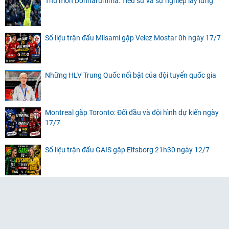
Thủ môn Donnarumma: Tiểu sử và sự nghiệp lẫy lừng
Số liệu trận đấu Milsami gặp Velez Mostar 0h ngày 17/7
Những HLV Trung Quốc nổi bật của đội tuyển quốc gia
Montreal gặp Toronto: Đối đầu và đội hình dự kiến ngày
17/7
Số liệu trận đấu GAIS gặp Elfsborg 21h30 ngày 12/7