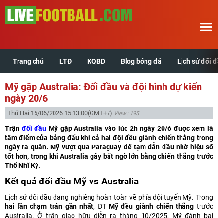
Trang chủ
LTĐ
KQBD
Blog bóng đá
Lịch sử đối 
Trang chủ
Mỹ gặp Australia: Đối đầu và đội hình dự kiến
LTĐ
ngày 20/6
Thứ Hai 15/06/2026 15:13:00
(GMT+7)
View : 195
KQBD
Trận
đối đầu
Mỹ gặp Australia vào lúc 2h ngày 20/6 được xem là
tâm điểm của bảng đấu khi cả hai đội đều giành chiến thắng trong
Blog bóng đá
ngày ra quân. Mỹ vượt qua Paraguay để tạm dẫn đầu nhờ hiệu số
tốt hơn, trong khi Australia gây bất ngờ lớn bằng chiến thắng trước
Thổ Nhĩ Kỳ.
Lịch sử đối đầu
Kết quả đối đầu Mỹ vs Australia
Xem tuổi hợp
Lịch sử đối đầu đang nghiêng hoàn toàn về phía đội tuyển Mỹ. Trong
hai lần chạm trán gần nhất
, ĐT
Mỹ đều giành chiến thắng
trước
Australia. Ở trận giao hữu diễn ra tháng 10/2025, Mỹ đánh bại