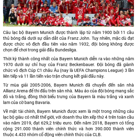
Câu lạc bộ Bayern Munich được thành lập từ năm 1900 bởi 11 cầu
thủ bóng đá dưới sự dẫn dắt của Franz John. Tuy nhiên, mặc dù đạt
được chức vô địch đầu tiên vào năm 1932, đội bóng không được
chọn để chơi trong giải đấu Bundesliga.
Thời kỳ thành công nhất của Bayern Munich diễn ra vào những năm
1970 dưới sự chỉ huy của Franz Beckenbauer. Đội bóng đã giành
chức vô địch Cúp C1 châu Âu (nay là UEFA Champions League) 3 lần
liên tiếp và 11 lần tiến vào trận chung kết giải đấu này.
Từ mùa giải 2005-2006, Bayern Munich đã chuyển đến sân nhà
Allianz Arena để thi đấu trên sân nhà. Màu áo của đội bóng mang sắc
đỏ và trắng, đồng thời biểu trưng của Bayern là màu trắng và xanh
lam của cờ bang Bavaria.
Về mặt tài chính, Bayern Munich được xem là một trong những câu
lạc bộ giàu có nhất thế giới, với doanh thu lớn xếp thứ 4 trên toàn cầu
vào năm 2019, đạt 629,2 triệu euro. Đến năm 2018, Bayern có tổng
cộng 291.000 thành viên chính thức và hơn 390.000 thành viên
thuộc 4.433 nhóm cổ động viên chính thức của CLB.