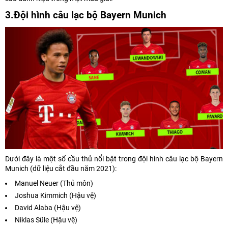
3.Đội hình câu lạc bộ Bayern Munich
Dưới đây là một số cầu thủ nổi bật trong đội hình câu lạc bộ Bayern
Munich (dữ liệu cắt đầu năm 2021):
Manuel Neuer (Thủ môn)
Joshua Kimmich (Hậu vệ)
David Alaba (Hậu vệ)
Niklas Süle (Hậu vệ)