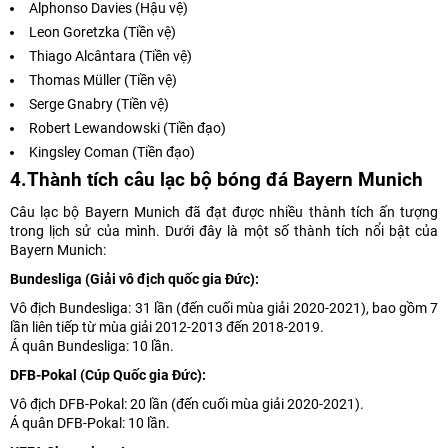
Alphonso Davies (Hậu vệ)
Leon Goretzka (Tiền vệ)
Thiago Alcântara (Tiền vệ)
Thomas Müller (Tiền vệ)
Serge Gnabry (Tiền vệ)
Robert Lewandowski (Tiền đạo)
Kingsley Coman (Tiền đạo)
4.Thành tích câu lạc bộ bóng đá Bayern Munich
Câu lạc bộ Bayern Munich đã đạt được nhiều thành tích ấn tượng
trong lịch sử của mình. Dưới đây là một số thành tích nổi bật của
Bayern Munich:
Bundesliga (Giải vô địch quốc gia Đức):
Vô địch Bundesliga: 31 lần (đến cuối mùa giải 2020-2021), bao gồm 7
lần liên tiếp từ mùa giải 2012-2013 đến 2018-2019.
Á quân Bundesliga: 10 lần.
DFB-Pokal (Cúp Quốc gia Đức):
Vô địch DFB-Pokal: 20 lần (đến cuối mùa giải 2020-2021).
Á quân DFB-Pokal: 10 lần.