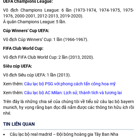
UEFA Champions League:
Vô địch Champions League: 6 lần (1973-1974, 1974-1975, 1975-
1976, 2000-2001, 2012-2013, 2019-2020).
Á quân Champions League: 5 lần.
Cúp Winners’ Cup UEFA:
Vô địch Cúp Winners’ Cup: 1 lần (1966-1967).
FIFA Club World Cup:
Vô địch FIFA Club World Cup: 2 lần (2013, 2020).
Siêu cúp UEFA:
Vô địch Siêu cúp UEFA: 1 lần (2013).
Xem thêm:
Câu lạc bộ PSG với phong cách tấn công hoa mỹ
Xem thêm:
Câu lạc bộ AC Milan: Lịch sử, thành tích và tương lai
Trên đây là những chia sẻ của chúng tôi về tiểu sử câu lạc bộ bayern
munich, hy vọng rằng bạn đọc đã nắm được các thông tin hữu ích rồi
nhé.
TIN LIÊN QUAN
Câu lạc bộ real madrid – Đội bóng hoàng gia Tây Ban Nha