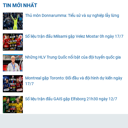
TIN MỚI NHẤT
Thủ môn Donnarumma: Tiểu sử và sự nghiệp lẫy lừng
Số liệu trận đấu Milsami gặp Velez Mostar 0h ngày 17/7
Những HLV Trung Quốc nổi bật của đội tuyển quốc gia
Montreal gặp Toronto: Đối đầu và đội hình dự kiến ngày
17/7
Số liệu trận đấu GAIS gặp Elfsborg 21h30 ngày 12/7