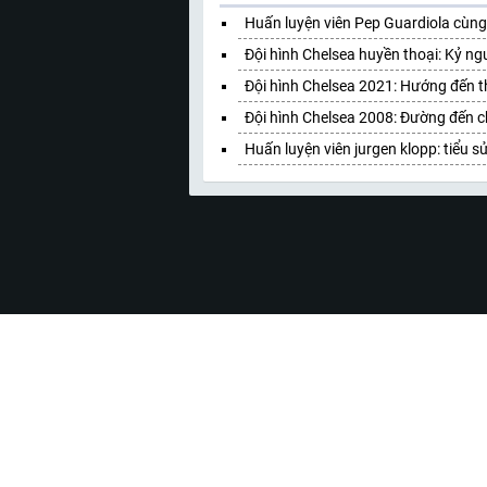
Huấn luyện viên Pep Guardiola cùng 
Đội hình Chelsea huyền thoại: Kỷ ngu
Đội hình Chelsea 2021: Hướng đến 
Đội hình Chelsea 2008: Đường đến c
Huấn luyện viên jurgen klopp: tiểu 