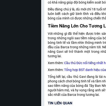
có khả năng giúp đội bóng kiểm soát b
Điều đáng chú ý là, dù mới chỉ 18 tuổi n
luôn biết cách giữ bình tĩnh và điều k
bóng của mình có được những chiến th
Tiềm Năng Lớn Cho Tương L
Với những gì đã thể hiện được trên sâ
trong những ngôi sao tiềm năng của bó
bóng tinh tế và tầm nhìn thông minh tr
đầu của Barca trong những năm tới. Nếu 
năng Gavi sẽ trở thành một trong nh
tương lai.
Xem thêm:
Cầu thủ Đức nổi tiếng nhất 
Xem thêm:
Tổng hợp BST danh hiệu của 
Tổng kết lại, cầu thủ Gavi đang là tài 
phong cách chơi bóng tinh tế và tầm nh
sao tiềm năng của bóng đá Tây Ban Nha.
người hâm mộ, và hy vọng rằng anh sẽ t
sắc nhất của Barca trong tương lai.
TIN LIÊN QUAN