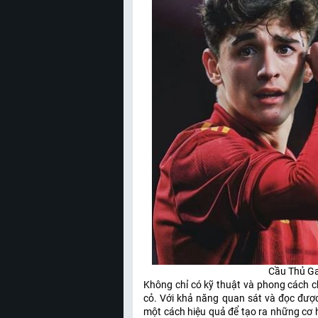
Cầu Thủ Ga
Không chỉ có kỹ thuật và phong cách ch
cỏ. Với khả năng quan sát và đọc được
một cách hiệu quả để tạo ra những cơ 