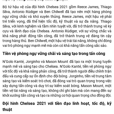
Bộ tứ hậu vệ của đội hình Chelsea 2021 gồm Reece James, Thiago
Silva, Antonio Rüdiger và Ben Chilwell đã tạo nên một hàng phòng
ngự vững chắc và khó xuyên thủng. Reece James, một hậu vệ phải
trẻ triển vọng, đã thể hiện tốc độ, kỹ thuật và sự đa năng. Thiago
Silva, với kinh nghiệm và tầm nhìn tuyệt vời, đã trở thành trung vệ kỳ
cựu và lãnh đạo của Chelsea. Antonio Rüdiger, với sự vững chắc và
khả năng phát động tấn công, đã trở thành trung vệ đáng tin cậy
trong hàng thủ. Ben Chilwell, một hậu vệ trái tài năng, không chỉ đóng
vai trò phòng ngự mạnh mẽ mà còn có khả năng tấn công sắc sảo.
Tiền vệ phòng ngự vững chãi và sáng tạo trong tấn công
N’Golo Kanté, Jorginho và Mason Mount đã tạo ra một trung tuyến
mạnh mẽ và sáng tạo cho Chelsea. N’Golo Kanté, tiền vệ phòng ngự
với tốc độ và khả năng phản công, đã trở thành người điều chỉnh trận
đấu và cung cấp sự ổn định cho đội bóng. Jorginho, tiền vệ trung tâm
sáng tạo và kiểm soát trò chơi, đã đóng vai trò quan trọng trong việc
xây dựng tấn công và duy trì sự kiểm soát bóng. Mason Mount, một
tiền vệ tài năng và sáng tạo, không chỉ ghi bàn mà còn mang đến sự
khởi xướng tấn công và tạo ra những cơ hội quan trọng cho đồng đội.
Đội hình Chelsea 2021 với tiền đạo linh hoạt, tốc độ, kỹ
thuật