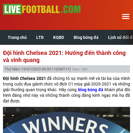
Trang chủ
LTĐ
KQBD
Blog bóng đá
Lịch sử đối 
Trang chủ
Đội hình Chelsea 2021: Hướng đến thành công
LTĐ
và vinh quang
Thứ Năm 13/07/2023 09:33:11
(GMT+7)
View : 683
KQBD
Đội hình Chelsea 2021
đã chứng tỏ sự mạnh mẽ và tài ba của mình
trong cuộc đua giành chức vô địch C1 mùa giải 2020-2021 và những
Blog bóng đá
giải thưởng quan trọng khác. Hãy cùng
blog bóng đá
khám phá đội
hình đáng nhớ này và những thành công đáng kinh ngạc mà họ đã
đạt được.
Lịch sử đối đầu
Xem tuổi hợp