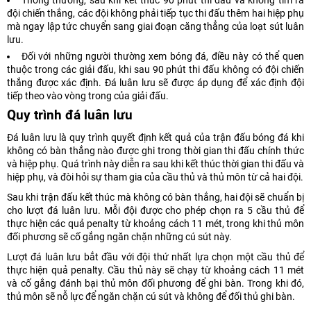
Thông thường, sau khi kết thúc 90 phút thi đấu và không tìm ra
đội chiến thắng, các đội không phải tiếp tục thi đấu thêm hai hiệp phụ
mà ngay lập tức chuyển sang giai đoạn căng thẳng của loạt sút luân
lưu.
Đối với những người thường xem bóng đá, điều này có thể quen
thuộc trong các giải đấu, khi sau 90 phút thi đấu không có đội chiến
thắng được xác định. Đá luân lưu sẽ được áp dụng để xác định đội
tiếp theo vào vòng trong của giải đấu.
Quy trình đá luân lưu
Đá luân lưu là quy trình quyết định kết quả của trận đấu bóng đá khi
không có bàn thắng nào được ghi trong thời gian thi đấu chính thức
và hiệp phụ. Quá trình này diễn ra sau khi kết thúc thời gian thi đấu và
hiệp phụ, và đòi hỏi sự tham gia của cầu thủ và thủ môn từ cả hai đội.
Sau khi trận đấu kết thúc mà không có bàn thắng, hai đội sẽ chuẩn bị
cho lượt đá luân lưu. Mỗi đội được cho phép chọn ra 5 cầu thủ để
thực hiện các quả penalty từ khoảng cách 11 mét, trong khi thủ môn
đối phương sẽ cố gắng ngăn chặn những cú sút này.
Lượt đá luân lưu bắt đầu với đội thứ nhất lựa chọn một cầu thủ để
thực hiện quả penalty. Cầu thủ này sẽ chạy từ khoảng cách 11 mét
và cố gắng đánh bại thủ môn đối phương để ghi bàn. Trong khi đó,
thủ môn sẽ nỗ lực để ngăn chặn cú sút và không để đối thủ ghi bàn.