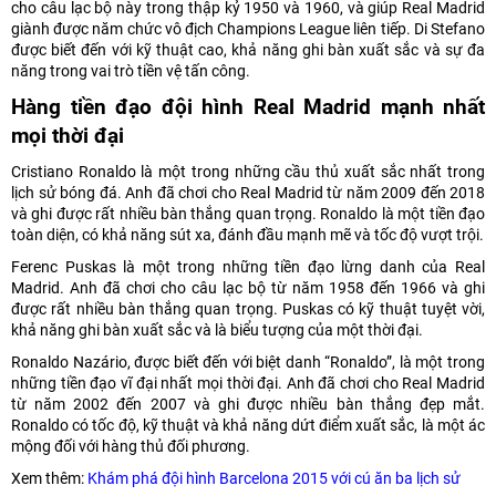
cho câu lạc bộ này trong thập kỷ 1950 và 1960, và giúp Real Madrid
giành được năm chức vô địch Champions League liên tiếp. Di Stefano
được biết đến với kỹ thuật cao, khả năng ghi bàn xuất sắc và sự đa
năng trong vai trò tiền vệ tấn công.
Hàng tiền đạo đội hình Real Madrid mạnh nhất
mọi thời đại
Cristiano Ronaldo là một trong những cầu thủ xuất sắc nhất trong
lịch sử bóng đá. Anh đã chơi cho Real Madrid từ năm 2009 đến 2018
và ghi được rất nhiều bàn thắng quan trọng. Ronaldo là một tiền đạo
toàn diện, có khả năng sút xa, đánh đầu mạnh mẽ và tốc độ vượt trội.
Ferenc Puskas là một trong những tiền đạo lừng danh của Real
Madrid. Anh đã chơi cho câu lạc bộ từ năm 1958 đến 1966 và ghi
được rất nhiều bàn thắng quan trọng. Puskas có kỹ thuật tuyệt vời,
khả năng ghi bàn xuất sắc và là biểu tượng của một thời đại.
Ronaldo Nazário, được biết đến với biệt danh “Ronaldo”, là một trong
những tiền đạo vĩ đại nhất mọi thời đại. Anh đã chơi cho Real Madrid
từ năm 2002 đến 2007 và ghi được nhiều bàn thắng đẹp mắt.
Ronaldo có tốc độ, kỹ thuật và khả năng dứt điểm xuất sắc, là một ác
mộng đối với hàng thủ đối phương.
Xem thêm:
Khám phá đội hình Barcelona 2015 với cú ăn ba lịch sử