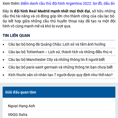
Xem thêm:
Điểm danh cầu thủ đội hình Argentina 2022: Sơ đồ, dấu ấn
Đây là
đội hình Real Madrid mạnh nhất mọi thời đại
, sở hữu những
cầu thủ tài năng và có đóng góp lớn cho thành công của câu lạc bộ.
Sự kết hợp giữa những cầu thủ huyền thoại này đã tạo ra một đội
hình vô cùng mạnh mẽ và khó bị vượt qua.
TIN LIÊN QUAN
Câu lạc bộ bóng đá Quảng Châu: Lịch sử và tầm ảnh hưởng
Câu lạc bộ Tottenham – Lịch sử, thành tích và những điều thú vị
Câu lạc bộ Manchester City và những thông tin ít người biết
Câu lạc bộ paris saint germain và những thông tin bạn chưa biết
Kích thước sân cỏ nhân tạo 7 người được quy định như thế nào?
Giải đấu quan tâm
Ngoại Hạng Anh
VĐQG Italia