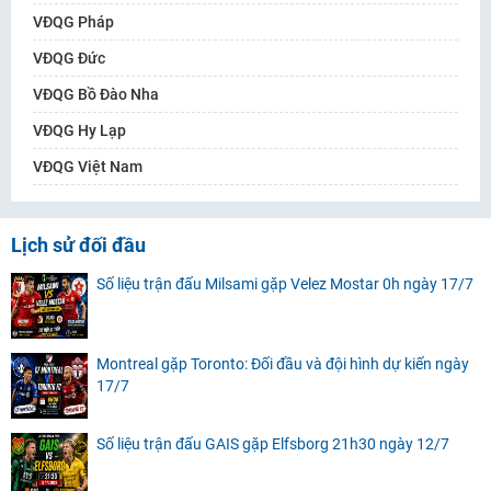
VĐQG Pháp
VĐQG Đức
VĐQG Bồ Đào Nha
VĐQG Hy Lạp
VĐQG Việt Nam
Lịch sử đối đầu
Số liệu trận đấu Milsami gặp Velez Mostar 0h ngày 17/7
Montreal gặp Toronto: Đối đầu và đội hình dự kiến ngày
17/7
Số liệu trận đấu GAIS gặp Elfsborg 21h30 ngày 12/7