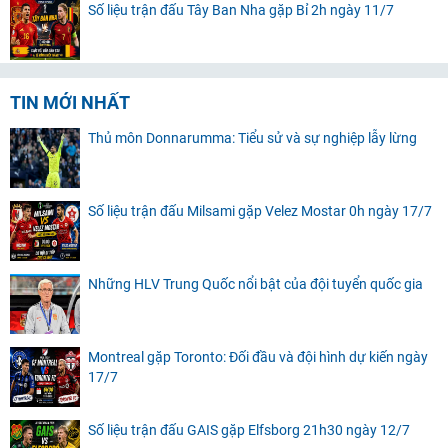
Số liệu trận đấu Tây Ban Nha gặp Bỉ 2h ngày 11/7
TIN MỚI NHẤT
Thủ môn Donnarumma: Tiểu sử và sự nghiệp lẫy lừng
Số liệu trận đấu Milsami gặp Velez Mostar 0h ngày 17/7
Những HLV Trung Quốc nổi bật của đội tuyển quốc gia
Montreal gặp Toronto: Đối đầu và đội hình dự kiến ngày
17/7
Số liệu trận đấu GAIS gặp Elfsborg 21h30 ngày 12/7