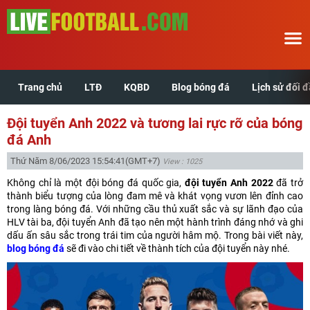
Trang chủ
LTĐ
KQBD
Blog bóng đá
Lịch sử đối 
Trang chủ
Đội tuyển Anh 2022 và tương lai rực rỡ của bóng
LTĐ
đá Anh
Thứ Năm 8/06/2023 15:54:41
(GMT+7)
View : 1025
KQBD
Không chỉ là một đội bóng đá quốc gia,
đội tuyển Anh 2022
đã trở
thành biểu tượng của lòng đam mê và khát vọng vươn lên đỉnh cao
Blog bóng đá
trong làng bóng đá. Với những cầu thủ xuất sắc và sự lãnh đạo của
HLV tài ba, đội tuyển Anh đã tạo nên một hành trình đáng nhớ và ghi
dấu ấn sâu sắc trong trái tim của người hâm mộ. Trong bài viết này,
Lịch sử đối đầu
blog bóng đá
sẽ đi vào chi tiết về thành tích của đội tuyển này nhé.
Xem tuổi hợp