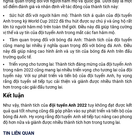
nghĩa quan trọng đối với người hâm mộ và quốc gia. Dưới đây là một
số điểm đánh giá và nhận định về tác động của thành tích này:
Sức hút đối với người hâm mộ: Thành tích á quân của đội tuyển
Anh trong kỳ World Cup 2022 đã thu hút được sự chú ý và ủng hộ rất
lớn từ người hâm mộ trên toàn thế giới. Điều này đã giúp tăng cường
vị thế và uy tín của đội tuyển Anh trong mắt các fan hâm mộ.
Tầm quan trọng đối với bóng đá Anh: Thành tích của đội tuyển
cũng mang lại nhiều ý nghĩa quan trọng đối với bóng đá Anh. Điều
này đã giúp nâng cao hình ảnh và uy tín của bóng đá Anh trên đấu
trường quốc tế.
Triển vọng cho tương lai: Thành tích đáng mừng của đội tuyển Anh
trong năm 2022 cũng mang lại nhiều triển vọng cho tương lai của đội
tuyển này. Với sự phát triển và tiến bộ của đội tuyển Anh, hy vọng
rằng đội tuyển sẽ tiếp tục cải thiện và giành được nhiều thành tích
hơn trong các giải đấu tương lai.
Kết luận
Như vậy, thành tích của
đội tuyển Anh 2022
tuy không đạt được kết
quả quá tốt nhưng cũng đã góp phần vào sự phát triển và tiến bộ của
bóng đá Anh. Hy vọng rằng đội tuyển Anh sẽ tiếp tục nâng cao phong
độ hơn nữa và giành được nhiều thành tích hơn trong tương lai.
TIN LIÊN QUAN