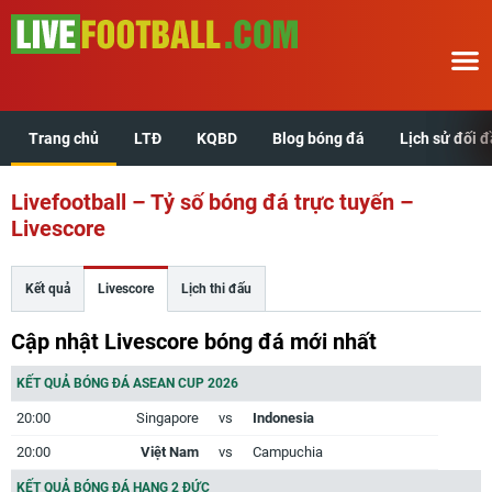
Trang chủ
LTĐ
KQBD
Blog bóng đá
Lịch sử đối 
Trang chủ
Livefootball – Tỷ số bóng đá trực tuyến –
LTĐ
Livescore
KQBD
Kết quả
Livescore
Lịch thi đấu
Blog bóng đá
Cập nhật Livescore bóng đá mới nhất
Lịch sử đối đầu
KẾT QUẢ BÓNG ĐÁ ASEAN CUP 2026
20:00
Singapore
vs
Indonesia
Xem tuổi hợp
20:00
Việt Nam
vs
Campuchia
KẾT QUẢ BÓNG ĐÁ HẠNG 2 ĐỨC