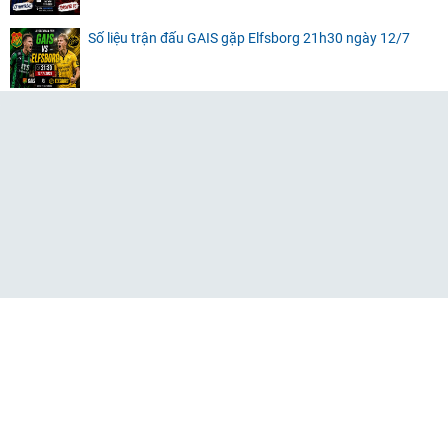
Số liệu trận đấu GAIS gặp Elfsborg 21h30 ngày 12/7