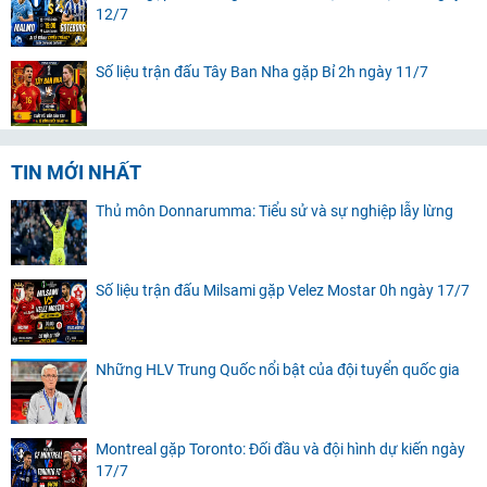
12/7
Số liệu trận đấu Tây Ban Nha gặp Bỉ 2h ngày 11/7
TIN MỚI NHẤT
Thủ môn Donnarumma: Tiểu sử và sự nghiệp lẫy lừng
Số liệu trận đấu Milsami gặp Velez Mostar 0h ngày 17/7
Những HLV Trung Quốc nổi bật của đội tuyển quốc gia
Montreal gặp Toronto: Đối đầu và đội hình dự kiến ngày
17/7