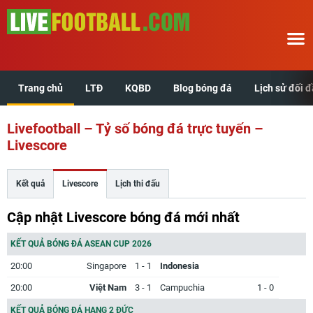
Trang chủ
LTĐ
KQBD
Blog bóng đá
Lịch sử đối 
Trang chủ
Livefootball – Tỷ số bóng đá trực tuyến –
LTĐ
Livescore
KQBD
Kết quả
Livescore
Lịch thi đấu
Blog bóng đá
Cập nhật Livescore bóng đá mới nhất
Lịch sử đối đầu
KẾT QUẢ BÓNG ĐÁ ASEAN CUP 2026
20:00
Singapore
1 - 1
Indonesia
Xem tuổi hợp
20:00
Việt Nam
3 - 1
Campuchia
1 - 0
KẾT QUẢ BÓNG ĐÁ HẠNG 2 ĐỨC