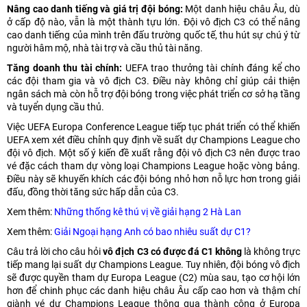
Nâng cao danh tiếng và giá trị đội bóng:
Một danh hiệu châu Âu, dù
ở cấp độ nào, vẫn là một thành tựu lớn. Đội vô địch C3 có thể nâng
cao danh tiếng của mình trên đấu trường quốc tế, thu hút sự chú ý từ
người hâm mộ, nhà tài trợ và cầu thủ tài năng.
Tăng doanh thu tài chính:
UEFA trao thưởng tài chính đáng kể cho
các đội tham gia và vô địch C3. Điều này không chỉ giúp cải thiện
ngân sách mà còn hỗ trợ đội bóng trong việc phát triển cơ sở hạ tầng
và tuyển dụng cầu thủ.
Việc UEFA Europa Conference League tiếp tục phát triển có thể khiến
UEFA xem xét điều chỉnh quy định về suất dự Champions League cho
đội vô địch. Một số ý kiến đề xuất rằng đội vô địch C3 nên được trao
vé đặc cách tham dự vòng loại Champions League hoặc vòng bảng.
Điều này sẽ khuyến khích các đội bóng nhỏ hơn nỗ lực hơn trong giải
đấu, đồng thời tăng sức hấp dẫn của C3.
Xem thêm:
Những thống kê thú vị về giải hạng 2 Hà Lan
Xem thêm:
Giải Ngoại hạng Anh có bao nhiêu suất dự C1?
Câu trả lời cho câu hỏi
vô địch C3 có được đá C1 không
là không trực
tiếp mang lại suất dự Champions League. Tuy nhiên, đội bóng vô địch
sẽ được quyền tham dự Europa League (C2) mùa sau, tạo cơ hội lớn
hơn để chinh phục các danh hiệu châu Âu cấp cao hơn và thậm chí
giành vé dự Champions League thông qua thành công ở Europa