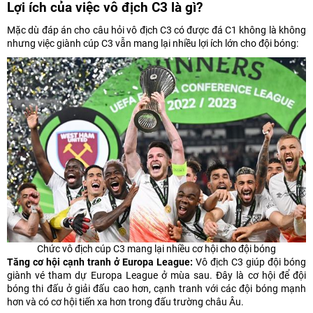
Lợi ích của việc vô địch C3 là gì?
Mặc dù đáp án cho câu hỏi vô địch C3 có được đá C1 không là không
nhưng việc giành cúp C3 vẫn mang lại nhiều lợi ích lớn cho đội bóng:
Chức vô địch cúp C3 mang lại nhiều cơ hội cho đội bóng
Tăng cơ hội cạnh tranh ở Europa League:
Vô địch C3 giúp đội bóng
giành vé tham dự Europa League ở mùa sau. Đây là cơ hội để đội
bóng thi đấu ở giải đấu cao hơn, cạnh tranh với các đội bóng mạnh
hơn và có cơ hội tiến xa hơn trong đấu trường châu Âu.