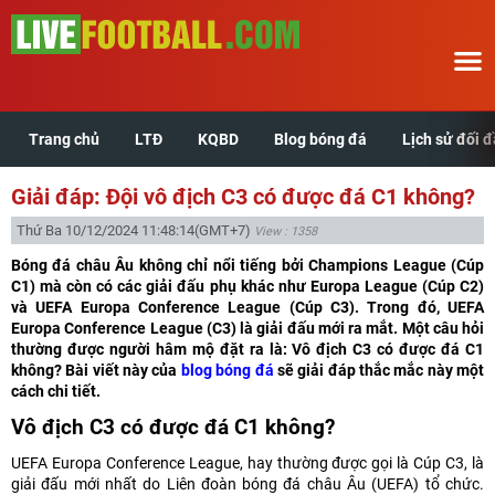
Trang chủ
LTĐ
KQBD
Blog bóng đá
Lịch sử đối 
Trang chủ
Giải đáp: Đội vô địch C3 có được đá C1 không?
LTĐ
Thứ Ba 10/12/2024 11:48:14
(GMT+7)
View : 1358
Bóng đá châu Âu không chỉ nổi tiếng bởi Champions League (Cúp
KQBD
C1) mà còn có các giải đấu phụ khác như Europa League (Cúp C2)
và UEFA Europa Conference League (Cúp C3). Trong đó, UEFA
Blog bóng đá
Europa Conference League (C3) là giải đấu mới ra mắt. Một câu hỏi
thường được người hâm mộ đặt ra là: Vô địch C3 có được đá C1
không? Bài viết này của
blog bóng đá
sẽ giải đáp thắc mắc này một
Lịch sử đối đầu
cách chi tiết.
Vô địch C3 có được đá C1 không?
Xem tuổi hợp
UEFA Europa Conference League, hay thường được gọi là Cúp C3, là
giải đấu mới nhất do Liên đoàn bóng đá châu Âu (UEFA) tổ chức.