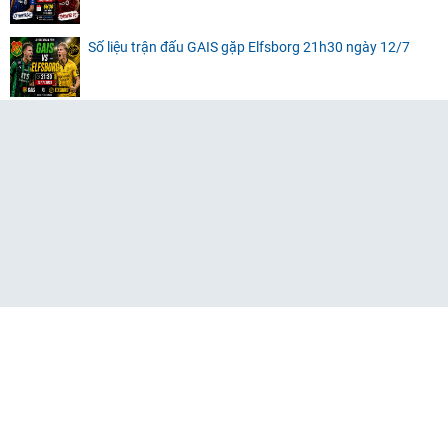
Số liệu trận đấu GAIS gặp Elfsborg 21h30 ngày 12/7