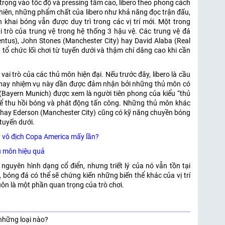
rọng vào tốc độ và pressing tầm cao, libero theo phong cách
hiên, những phẩm chất của libero như khả năng đọc trận đấu,
 khai bóng vẫn được duy trì trong các vị trí mới. Một trong
i trò của trung vệ trong hệ thống 3 hậu vệ. Các trung vệ đá
tus), John Stones (Manchester City) hay David Alaba (Real
 tổ chức lối chơi từ tuyến dưới và thậm chí dâng cao khi cần
 vai trò của các thủ môn hiện đại. Nếu trước đây, libero là cầu
ì nay nhiệm vụ này dần được đảm nhận bởi những thủ môn có
(Bayern Munich) được xem là người tiên phong của kiểu “thủ
để thu hồi bóng và phát động tấn công. Những thủ môn khác
 hay Ederson (Manchester City) cũng có kỹ năng chuyền bóng
 tuyến dưới.
a vô địch Copa America mấy lần?
ủ môn hiệu quả
nguyên hình dạng cổ điển, nhưng triết lý của nó vẫn tồn tại
i, bóng đá có thể sẽ chứng kiến những biến thể khác của vị trí
luôn là một phần quan trọng của trò chơi.
 những loại nào?