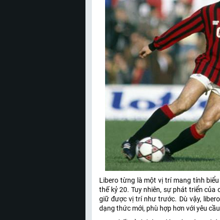
Libero từng là một vị trí mang tính biể
thế kỷ 20. Tuy nhiên, sự phát triển của
giữ được vị trí như trước. Dù vậy, li
dạng thức mới, phù hợp hơn với yêu cầu