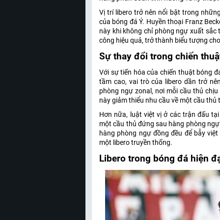
Vị trí libero trở nên nổi bật trong nh
của bóng đá Ý. Huyền thoại Franz Beck
này khi không chỉ phòng ngự xuất sắc 
công hiệu quả, trở thành biểu tượng cho v
Sự thay đổi trong chiến thuậ
Với sự tiến hóa của chiến thuật bóng đ
tầm cao, vai trò của libero dần trở n
phòng ngự zonal, nơi mỗi cầu thủ chịu
này giảm thiểu nhu cầu về một cầu thủ t
Hơn nữa, luật việt vị ở các trận đấu tạ
một cầu thủ đứng sau hàng phòng ngự tr
hàng phòng ngự đồng đều để bẫy việt v
một libero truyền thống.
Libero trong bóng đá hiện đ