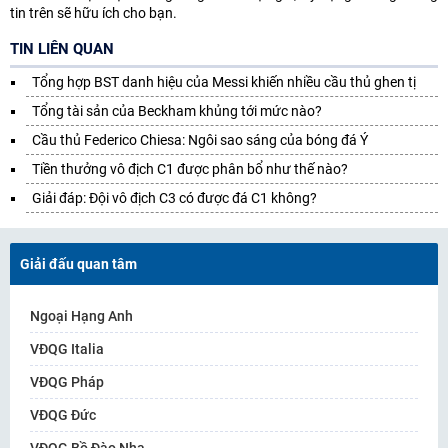
tin trên sẽ hữu ích cho bạn.
TIN LIÊN QUAN
Tổng hợp BST danh hiệu của Messi khiến nhiều cầu thủ ghen tị
Tổng tài sản của Beckham khủng tới mức nào?
Cầu thủ Federico Chiesa: Ngôi sao sáng của bóng đá Ý
Tiền thưởng vô địch C1 được phân bổ như thế nào?
Giải đáp: Đội vô địch C3 có được đá C1 không?
Giải đấu quan tâm
Ngoại Hạng Anh
VĐQG Italia
VĐQG Pháp
VĐQG Đức