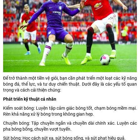
Để trở thành một tiền vệ giỏi, bạn cần phát triển một loạt các kỹ năng
bóng đá, thể lực, và tư duy chiến thuật. Dưới đây là các yếu tố quan
trọng và cách cải thiện chúng:
Phát triển kỹ thuật cá nhân
Kiểm soát bóng: Luyện tập cảm giác bóng tốt, chạm bóng mềm mại.
Rèn khả năng xử lý bóng trong không gian hẹp.
Chuyền bóng: Tập chuyền ngắn và chuyền dài chính xác. Luyện các
pha bóng bổng, chuyền vượt tuyến.
Sút bóng: Học cách sút xa, sút bóng sống, và sút phạt hiệu quả.