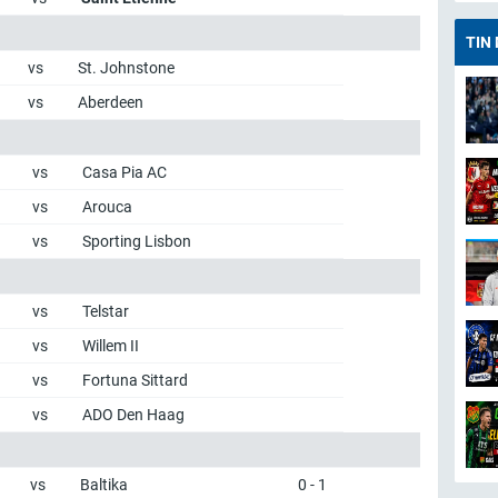
TIN
vs
St. Johnstone
vs
Aberdeen
vs
Casa Pia AC
vs
Arouca
vs
Sporting Lisbon
vs
Telstar
vs
Willem II
vs
Fortuna Sittard
vs
ADO Den Haag
vs
Baltika
0 - 1