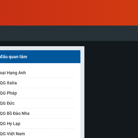
 đấu quan tâm
oại Hạng Anh
QG Italia
QG Pháp
QG Đức
QG Bồ Đào Nha
QG Hy Lạp
QG Việt Nam