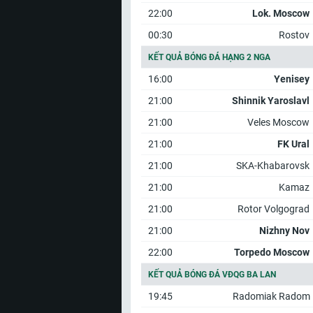
22:00
Lok. Moscow
00:30
Rostov
KẾT QUẢ BÓNG ĐÁ HẠNG 2 NGA
16:00
Yenisey
21:00
Shinnik Yaroslavl
21:00
Veles Moscow
21:00
FK Ural
21:00
SKA-Khabarovsk
21:00
Kamaz
21:00
Rotor Volgograd
21:00
Nizhny Nov
22:00
Torpedo Moscow
KẾT QUẢ BÓNG ĐÁ VĐQG BA LAN
19:45
Radomiak Radom