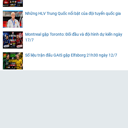
Những HLV Trung Quốc nổi bật của đội tuyển quốc gia
Montreal gặp Toronto: Đối đầu và đội hình dự kiến ngày
17/7
Số liệu trận đấu GAIS gặp Elfsborg 21h30 ngày 12/7