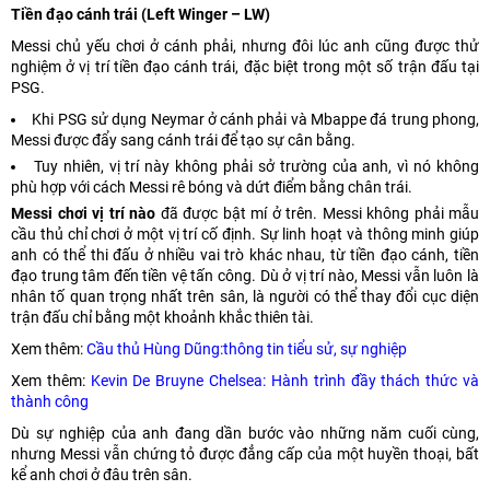
Tiền đạo cánh trái (Left Winger – LW)
Messi chủ yếu chơi ở cánh phải, nhưng đôi lúc anh cũng được thử
nghiệm ở vị trí tiền đạo cánh trái, đặc biệt trong một số trận đấu tại
PSG.
Khi PSG sử dụng Neymar ở cánh phải và Mbappe đá trung phong,
Messi được đẩy sang cánh trái để tạo sự cân bằng.
Tuy nhiên, vị trí này không phải sở trường của anh, vì nó không
phù hợp với cách Messi rê bóng và dứt điểm bằng chân trái.
Messi chơi vị trí nào
đã được bật mí ở trên. Messi không phải mẫu
cầu thủ chỉ chơi ở một vị trí cố định. Sự linh hoạt và thông minh giúp
anh có thể thi đấu ở nhiều vai trò khác nhau, từ tiền đạo cánh, tiền
đạo trung tâm đến tiền vệ tấn công. Dù ở vị trí nào, Messi vẫn luôn là
nhân tố quan trọng nhất trên sân, là người có thể thay đổi cục diện
trận đấu chỉ bằng một khoảnh khắc thiên tài.
Xem thêm:
Cầu thủ Hùng Dũng:thông tin tiểu sử, sự nghiệp
Xem thêm:
Kevin De Bruyne Chelsea: Hành trình đầy thách thức và
thành công
Dù sự nghiệp của anh đang dần bước vào những năm cuối cùng,
nhưng Messi vẫn chứng tỏ được đẳng cấp của một huyền thoại, bất
kể anh chơi ở đâu trên sân.