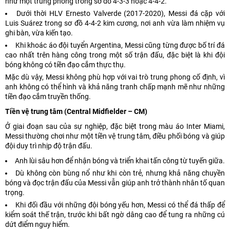
như một trung phong trong sơ đồ 4-3-3 hoặc 4-4-2.
Dưới thời HLV Ernesto Valverde (2017-2020), Messi đá cặp với
Luis Suárez trong sơ đồ 4-4-2 kim cương, nơi anh vừa làm nhiệm vụ
ghi bàn, vừa kiến tạo.
Khi khoác áo đội tuyển Argentina, Messi cũng từng được bố trí đá
cao nhất trên hàng công trong một số trận đấu, đặc biệt là khi đội
bóng không có tiền đạo cắm thực thụ.
Mặc dù vậy, Messi không phù hợp với vai trò trung phong cố định, vì
anh không có thể hình và khả năng tranh chấp mạnh mẽ như những
tiền đạo cắm truyền thống.
Tiền vệ trung tâm (Central Midfielder – CM)
Ở giai đoạn sau của sự nghiệp, đặc biệt trong màu áo Inter Miami,
Messi thường chơi như một tiền vệ trung tâm, điều phối bóng và giúp
đội duy trì nhịp độ trận đấu.
Anh lùi sâu hơn để nhận bóng và triển khai tấn công từ tuyến giữa.
Dù không còn bùng nổ như khi còn trẻ, nhưng khả năng chuyền
bóng và đọc trận đấu của Messi vẫn giúp anh trở thành nhân tố quan
trọng.
Khi đối đầu với những đội bóng yếu hơn, Messi có thể đá thấp để
kiểm soát thế trận, trước khi bất ngờ dâng cao để tung ra những cú
dứt điểm nguy hiểm.