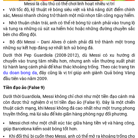
Messi là cầu thủ có thể chơi linh hoạt nhiều vị trí
Với tốc độ, kỹ thuật rê bóng siêu việt và khả năng dứt điểm chính
xác, Messi nhanh chóng trở thành một mũi nhọn tấn công nguy hiểm.
Nhờ thuận chân trái, anh có thể rê bóng từ cánh phải vào trung lộ
và tung ra những cú sút xa hiểm hóc hoặc những đường chuyền sắc
bén cho đồng đội.
Bộ đôi Messi – Dani Alves ở cánh phải đã trở thành một trong
những sự kết hợp đáng sợ nhất lịch sử bóng đá.
Dưới thời Pep Guardiola (2008-2012), dù Messi có xu hướng di
chuyển vào trung tâm nhiều hơn, nhưng anh vẫn thường xuất phát
từ hành lang cánh phải để khai thác khoảng trống. Theo các trang tin
du doan bong da
, đây cũng là vị trí giúp anh giành Quả bóng Vàng
đầu tiên vào năm 2009.
Tiền đạo ảo (False 9)
Dưới thời Guardiola, Messi không chỉ chơi như một tiền đạo cánh mà
còn được thử nghiệm ở vị trí tiền đạo ảo (False 9). Đây là một chiến
thuật cách mạng, khi Messi không đá cao nhất như một trung phong
truyền thống, mà lùi sâu để kéo giãn hàng phòng ngự đối phương.
Messi chơi như một chất xúc tác giữa hàng tiền vệ và hàng công,
giúp Barcelona kiểm soát bóng tốt hơn.
Khi đối thủ bị cuốn theo Messi, anh có thể mở ra khoảng trống cho